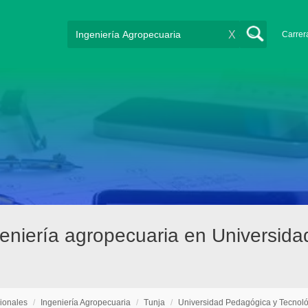
X
Carrer
geniería agropecuaria en Universid
ionales
/
Ingeniería Agropecuaria
/
Tunja
/
Universidad Pedagógica y Tecnol