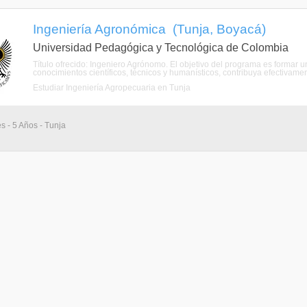
Ingeniería Agronómica (Tunja, Boyacá)
Universidad Pedagógica y Tecnológica de Colombia
Título ofrecido: Ingeniero Agrónomo. El objetivo del programa es formar u
conocimientos científicos, técnicos y humanísticos, contribuya efectivamente
Estudiar Ingeniería Agropecuaria en Tunja
s - 5 Años - Tunja