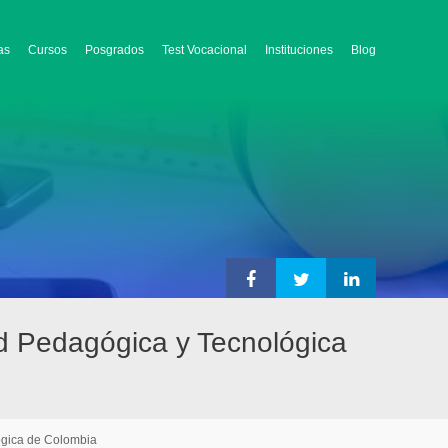
as
Cursos
Posgrados
Test Vocacional
Instituciones
Blog
ad Pedagógica y Tecnológica
ógica de Colombia