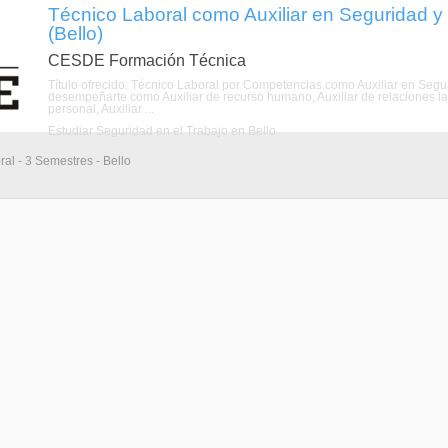
Técnico Laboral como Auxiliar en Seguridad y 
(Bello)
CESDE Formación Técnica
Título ofrecido: Técnico Laboral por Competencias como Auxiliar en S
desempeñarte como Auxiliar de recurso humano, Auxiliar de relaciones lab
personal, Auxiliar ...
Estudiar Seguridad en el Trabajo en Bello
al - 3 Semestres - Bello