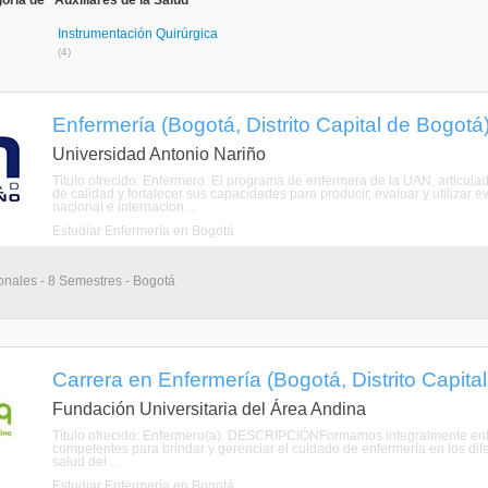
ría de "Auxiliares de la Salud"
Instrumentación Quirúrgica
(4)
Enfermería (Bogotá, Distrito Capital de Bogotá
Universidad Antonio Nariño
Título ofrecido: Enfermero. El programa de enfermera de la UAN, articu
de calidad y fortalecer sus capacidades para producir, evaluar y utilizar 
nacional e internacion ...
Estudiar Enfermería en Bogotá
onales - 8 Semestres - Bogotá
Carrera en Enfermería (Bogotá, Distrito Capita
Fundación Universitaria del Área Andina
Título ofrecido: Enfermero(a). DESCRIPCIÓNFormamos integralmente enf
competentes para brindar y gerenciar el cuidado de enfermería en los dife
salud del ...
Estudiar Enfermería en Bogotá