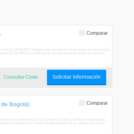
Comparar
)
lado con la OPS/OMS trabaja para promover la educacin en enfermera
evidencia cientfica en enfermera, constantemente evala la situacin
Solicitar información
Consultar Costo
Comparar
l de Bogotá)
ermeros y enfermeras con conciencia ética y enfoque humanista,
rentes escenarios e incidir positivamente en la calidad de vida y