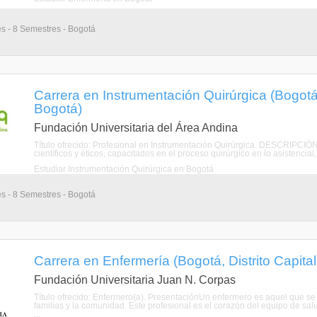
es - 8 Semestres - Bogotá
Carrera en Instrumentación Quirúrgica (Bogotá,
Bogotá)
Fundación Universitaria del Área Andina
Título ofrecido: Profesional en Instrumentación Quirúrgica. DESCRIPCI
científicos y éticos, capacitados en el proceso quirúrgico en lo asistencial,
Estudiar Instrumentación Quirúrgica en Bogotá
es - 8 Semestres - Bogotá
Carrera en Enfermería (Bogotá, Distrito Capita
Fundación Universitaria Juan N. Corpas
Título ofrecido: Enfermero(a). PresentaciónUn enfermero es aquel que se 
familias y la comunidad. Este profesional es el corazón del equipo de sal
...