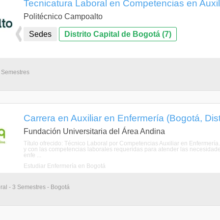
Tecnicatura Laboral en Competencias en Auxil
Politécnico Campoalto
Sedes
Distrito Capital de Bogotá (7)
4 Semestres
Carrera en Auxiliar en Enfermería (Bogotá, Dist
Fundación Universitaria del Área Andina
Título ofrecido: Técnico Laboral por Competencias Auxiliar en Enfermería
y con las competencias laborales requeridas para atender las necesida
enfe ...
Estudiar Enfermería en Bogotá
ral - 3 Semestres - Bogotá