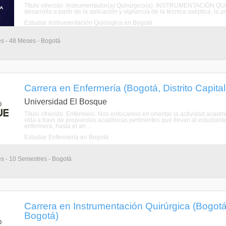
Título ofrecido: Instrumentador(a) Quirúrgico(a). INSTRUMENTACIÓN QUI
desarrolla a partir de la aplicación y vigilancia de la técnica aséptica, la p
Estudiar Instrumentación Quirúrgica en Bogotá
es - 48 Meses - Bogotá
Carrera en Enfermería (Bogotá, Distrito Capita
Universidad El Bosque
Título ofrecido: Enfermero. Nos enfocamos en orientar la actividad acadm
vida a travs de propuestas acadmicas pertinentes que llevan al estudiant
enfermera, hasta el an ...
Estudiar Enfermería en Bogotá
es - 10 Semestres - Bogotá
Carrera en Instrumentación Quirúrgica (Bogotá,
Bogotá)