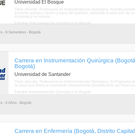
Universidad El Bosque
Título ofrecido: Profesional en Instrumentación Quirúrgica. Nuestra prior
paciente quirrgico dentro y fuera del quirfano, mediante la aplicacin de c
invasivas y no invasiv ...
Estudiar Instrumentación Quirúrgica en Bogotá
es - 8 Semestres - Bogotá
Carrera en Instrumentación Quirúrgica (Bogotá,
Bogotá)
Universidad de Santander
Título ofrecido: Profesional en Instrumentación Quirúrgica. El Programa 
la salud que forma al estudiante integralmente permitiéndole así hacer parte
Estudiar Instrumentación Quirúrgica en Bogotá
s - 4 Años - Bogotá
Carrera en Enfermería (Bogotá, Distrito Capita