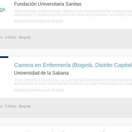
Fundación Universitaria Sanitas
Título ofrecido: Enferemero/a. Objetivos del ProgramaFormar profesionales
situaciones o problemas concretos de salud de la persona, su familia y su e
Estudiar Enfermería en Bogotá
s - 4 Años - Bogotá
Carrera en Enfermería (Bogotá, Distrito Capita
Universidad de la Sabana
Título ofrecido: Enfermero/a. La Facultad de Enfermería y Rehabilitación 
demuestren un buen rendimiento académico y estén interesadas en desarr
Estudiar Enfermería en Bogotá
s - 5 Años - Bogotá