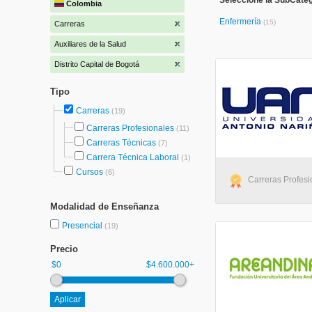
Seleccione la SubCatego
Colombia
Enfermería
(15)
Carreras
Auxiliares de la Salud
Distrito Capital de Bogotá
Tipo
Carreras
(19)
Carreras Profesionales
(11)
Carreras Técnicas
(7)
Carrera Técnica Laboral
(1)
Cursos
(6)
Carreras Profesi
Modalidad de Enseñanza
Presencial
(19)
Precio
$0
$4.600.000+