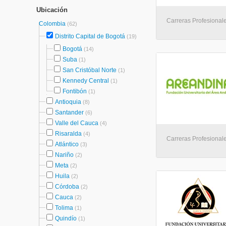
Ubicación
Carreras Profesional
Colombia
(62)
Distrito Capital de Bogotá
(19)
Bogotá
(14)
Suba
(1)
San Cristóbal Norte
(1)
Kennedy Central
(1)
Fontibón
(1)
Antioquia
(8)
Santander
(6)
Valle del Cauca
(4)
Risaralda
(4)
Carreras Profesional
Atlántico
(3)
Nariño
(2)
Meta
(2)
Huila
(2)
Córdoba
(2)
Cauca
(2)
Tolima
(1)
Quindío
(1)