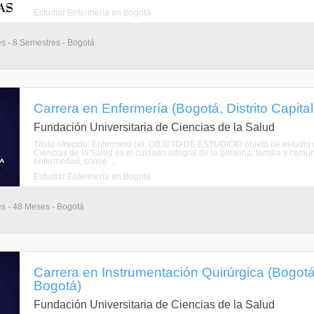
Estudiar Enfermería en Bogotá
es - 8 Semestres - Bogotá
Carrera en Enfermería (Bogotá, Distrito Capita
Fundación Universitaria de Ciencias de la Salud
Título ofrecido: Enfermero (a). OBJETO DE ESTUDIOEl objeto de estudio 
Ciencias de la Salud es el cuidado integral de la persona, familia y co
enfermedad, conse ...
Estudiar Enfermería en Bogotá
es - 48 Meses - Bogotá
Carrera en Instrumentación Quirúrgica (Bogotá,
Bogotá)
Fundación Universitaria de Ciencias de la Salud