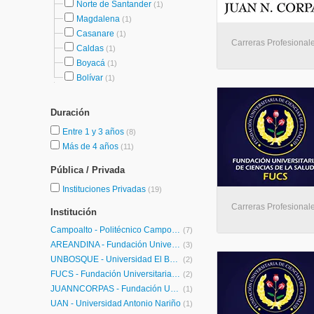
Norte de Santander
(1)
Magdalena
(1)
Casanare
(1)
Carreras Profesional
Caldas
(1)
Boyacá
(1)
Bolívar
(1)
Duración
Entre 1 y 3 años
(8)
Más de 4 años
(11)
Pública / Privada
Instituciones Privadas
(19)
Carreras Profesional
Institución
Campoalto - Politécnico Campoalto
(7)
ÁREANDINA - Fundación Universitaria del Área Andina
(3)
UNBOSQUE - Universidad El Bosque
(2)
FUCS - Fundación Universitaria de Ciencias de la Salud
(2)
JUANNCORPAS - Fundación Universitaria Juan N. Corpas
(1)
UAN - Universidad Antonio Nariño
(1)