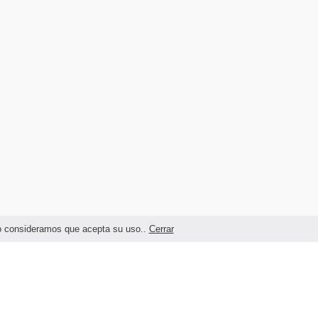
ndo consideramos que acepta su uso..
Cerrar
Términos legales y Condiciones de Uso