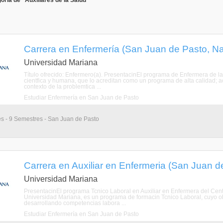
ría de "Auxiliares de la Salud"
Carrera en Enfermería (San Juan de Pasto, Na
Universidad Mariana
Título ofrecido: Enfermero(a). PresentacinEl programa de Enfermera de l
cientfica y humana, que lo acreditan como un programa de alta calidad; aco
contexto de la problemtica ...
Estudiar Enfermería en San Juan de Pasto
es - 9 Semestres - San Juan de Pasto
Carrera en Auxiliar en Enfermeria (San Juan d
Universidad Mariana
PresentacinEl programa Tcnico Laboral en Auxiliar en Enfermera del Cent
Universidad Mariana, es un programa de formacin Tcnico Laboral, cuyo ob
desarrollando competencias labora ...
Estudiar Enfermería en San Juan de Pasto