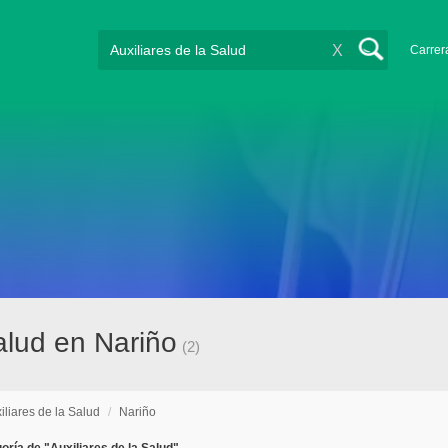
X
Carrer
salud en Nariño
(2)
iliares de la Salud
/
Nariño