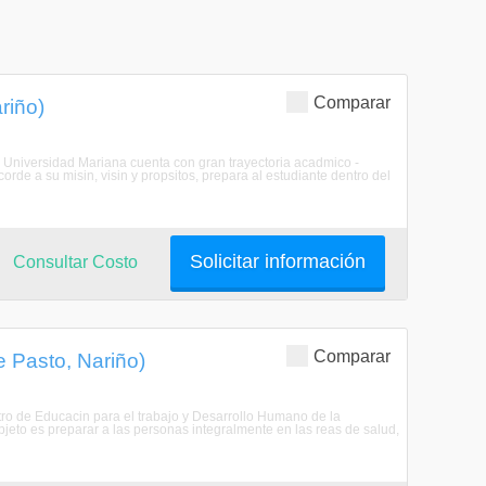
Comparar
riño)
a Universidad Mariana cuenta con gran trayectoria acadmico -
rde a su misin, visin y propsitos, prepara al estudiante dentro del
Solicitar información
Consultar Costo
Comparar
e Pasto, Nariño)
ro de Educacin para el trabajo y Desarrollo Humano de la
jeto es preparar a las personas integralmente en las reas de salud,