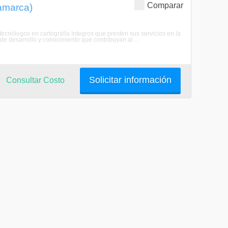
Comparar
namarca)
ecnólogos en cartografía íntegros que presten sus servicios en la
e desarrollo y conocimiento que contribuyan al ...
Solicitar información
Consultar Costo