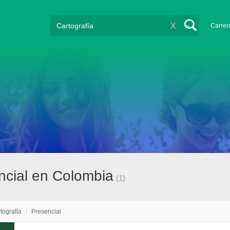
X
Carrer
encial en Colombia
(1)
tografía
/
Presencial