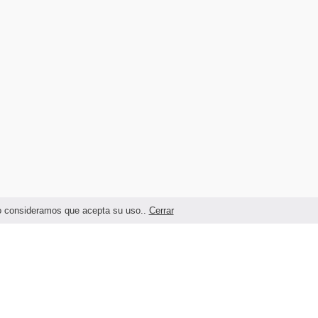
ndo consideramos que acepta su uso..
Cerrar
Términos legales y Condiciones de Uso