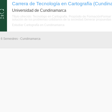
Carrera de Tecnología en Cartografía (Cundi
Universidad de Cundinamarca
Título ofrecido: Tecnológo en Cartografía. Propósito de FormaciónFormar t
solución de los problemas cotidianos de la sociedad.Generar propuestas d
Estudiar Cartografía en Cundinamarca
- 6 Semestres - Cundinamarca