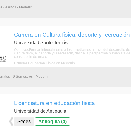
s - 4 Años - Medellín
Carrera en Cultura física, deporte y recreación
Universidad Santo Tomás
ObjetivosFormar integralmente a los estudiantes a travs del desarrollo de 
cultura fsica, el deporte y la recreacin, desde la perspectiva humanista 
construccin de una c ...
Estudiar Educación Física en Medellín
onales - 9 Semestres - Medellín
Licenciatura en educación física
Universidad de Antioquia
Sedes
Antioquia (4)