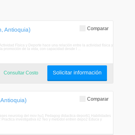
Comparar
, Antioquia)
Actividad Física y Deporte hace una relación entre la actividad física y
a promoción de la vida, con capacidad desde l ...
Solicitar información
Consultar Costo
Comparar
 Antioquia)
 Bases neurolog del mov hu1 Pedagog didactica deporti1 Habilidades
2 Practica investigativa ii2 Teo y metodol entren depo2 Educa y