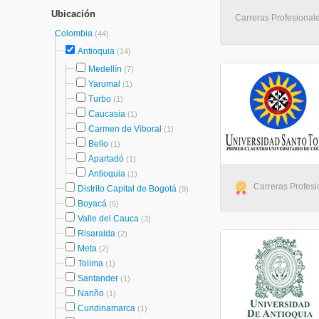
Ubicación
Carreras Profesionale
Colombia
(44)
Antioquia
(14)
Medellín
(7)
Yarumal
(1)
Turbo
(1)
Caucasia
(1)
Carmen de Viboral
(1)
Bello
(1)
Apartadó
(1)
Antioquia
(1)
Carreras Profesi
Distrito Capital de Bogotá
(9)
Boyacá
(5)
Valle del Cauca
(3)
Risaralda
(2)
Meta
(2)
Tolima
(1)
Santander
(1)
Nariño
(1)
Cundinamarca
(1)