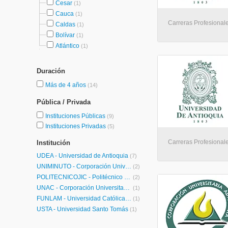
Cesar
(1)
Cauca
(1)
Carreras Profesionale
Caldas
(1)
Bolívar
(1)
Atlántico
(1)
Duración
Más de 4 años
(14)
Pública / Privada
Instituciones Públicas
(9)
Instituciones Privadas
(5)
Carreras Profesionale
Institución
UDEA - Universidad de Antioquia
(7)
UNIMINUTO - Corporación Universitaria Minuto de Dios
(2)
POLITECNICOJIC - Politécnico Colombiano Jaime Isaza Cadavid
(2)
UNAC - Corporación Universitaria Adventista
(1)
FUNLAM - Universidad Católica Luis Amigó
(1)
USTA - Universidad Santo Tomás
(1)