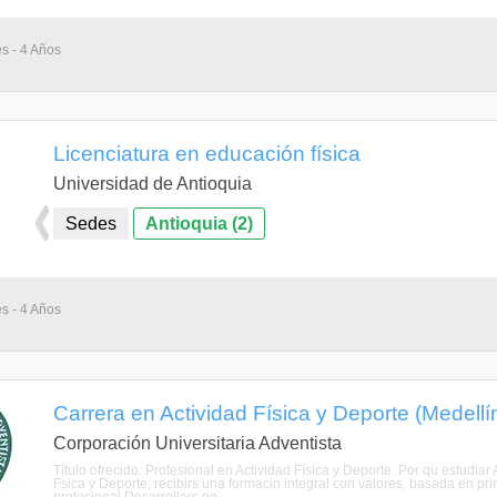
s - 4 Años
Licenciatura en educación física
Universidad de Antioquia
Sedes
Antioquia (2)
s - 4 Años
Carrera en Actividad Física y Deporte (Medellín
Corporación Universitaria Adventista
Título ofrecido: Profesional en Actividad Física y Deporte. Por qu estudi
Fsica y Deporte, recibirs una formacin integral con valores, basada en prin