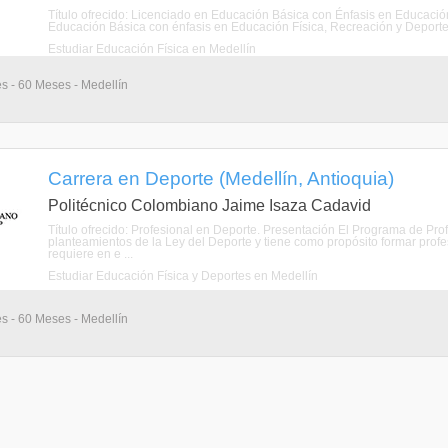
Título ofrecido: Licenciado en Educación Básica con Énfasis en Educació
Educación Básica con énfasis en Educación Física, Recreación y Deportes t
Estudiar Educación Física en Medellín
s - 60 Meses - Medellín
Carrera en Deporte (Medellín, Antioquia)
Politécnico Colombiano Jaime Isaza Cadavid
Título ofrecido: Profesional en Deporte. Presentación El Programa de Pr
planteamientos de la Ley del Deporte y tiene como propósito formar prof
requiere en e ...
Estudiar Educación Física y Deportes en Medellín
s - 60 Meses - Medellín