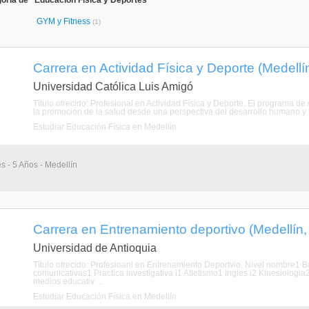
oría de "Educación Física y Deportes"
GYM y Fitness
(1)
Carrera en Actividad Física y Deporte (Medellín
Universidad Católica Luis Amigó
Título ofrecido: Profesional en Actividad Física y Deporte. El programa de 
la promoción de la salud desde una perspectiva del desarrollo humano y l
Estudiar Educación Física en Medellín
s - 5 Años - Medellín
Carrera en Entrenamiento deportivo (Medellín,
Universidad de Antioquia
Título ofrecido: Profesioanl en Entrenamiento Deportvio. Nivel nombre1
comunicativas1 Practica investigativa i1 Atletismo1 Ingles i2 Kinesiologia
medios educativ ...
Estudiar Educación Física en Medellín