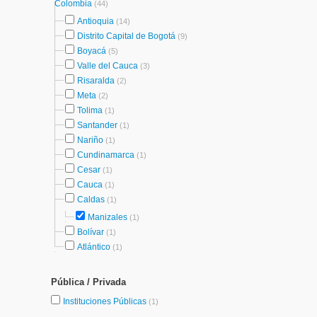
Colombia
(44)
Antioquia
(14)
Distrito Capital de Bogotá
(9)
Boyacá
(5)
Valle del Cauca
(3)
Risaralda
(2)
Meta
(2)
Tolima
(1)
Santander
(1)
Nariño
(1)
Cundinamarca
(1)
Cesar
(1)
Cauca
(1)
Caldas
(1)
Manizales
(1)
Bolívar
(1)
Atlántico
(1)
Pública / Privada
Instituciones Públicas
(1)