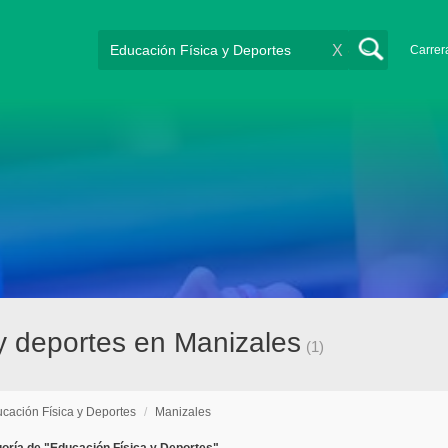
X
Carrer
 y deportes en Manizales
(1)
cación Física y Deportes
/
Manizales