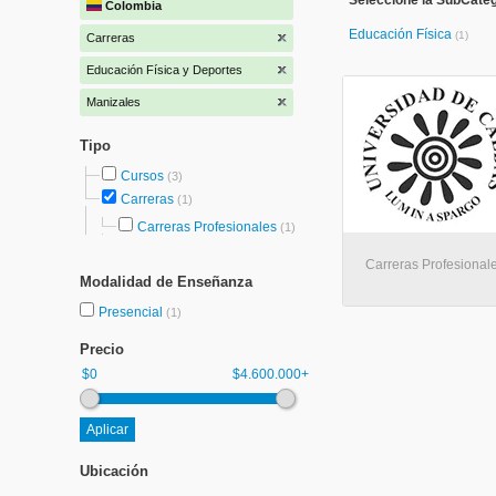
Seleccione la SubCateg
Colombia
Educación Física
(1)
Carreras
Educación Física y Deportes
Manizales
Tipo
Cursos
(3)
Carreras
(1)
Carreras Profesionales
(1)
Carreras Profesional
Modalidad de Enseñanza
Presencial
(1)
Precio
$0
$4.600.000+
Ubicación