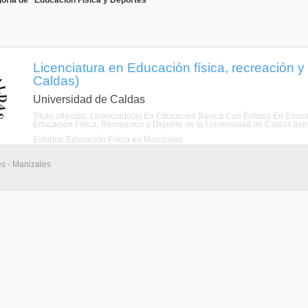
oría de "Educación Física y Deportes"
Licenciatura en Educación física, recreación y
Caldas)
Universidad de Caldas
Título ofrecido: Licenciado(a) En Educación Básica Con Énfasis En Educa
Educación Física, Recreación y Deporte de la Universidad de Caldas tiene
Estudiar Educación Física en Manizales
es - Manizales