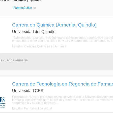
goría de "Farmacia y Química"
Farmacéutico
(1)
Carrera en Quimica (Armenia, Quindío)
Universidad del Quindío
Título ofrecido: Quimico. MisiónImpartir conocimientos generales y espec
encaminada a mejorar la calidad de vida y entorno laboral, contando con
Estudiar Ciencias Químicas en Armenia
s - 5 Años - Armenia
Carrera de Tecnología en Regencia de Farmaci
Universidad CES
PresentacinNuestro programa es en convenio con la Universidad Autno
farmacia competentes para la gestin y fomento al acceso de los medicamen
seguimiento y auditora de estos ...
Estudiar Farmacéutico virtual