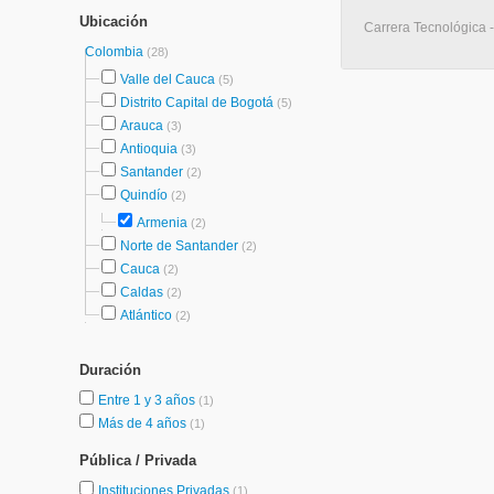
Ubicación
Carrera Tecnológica -
Colombia
(28)
Valle del Cauca
(5)
Distrito Capital de Bogotá
(5)
Arauca
(3)
Antioquia
(3)
Santander
(2)
Quindío
(2)
Armenia
(2)
Norte de Santander
(2)
Cauca
(2)
Caldas
(2)
Atlántico
(2)
Duración
Entre 1 y 3 años
(1)
Más de 4 años
(1)
Pública / Privada
Instituciones Privadas
(1)