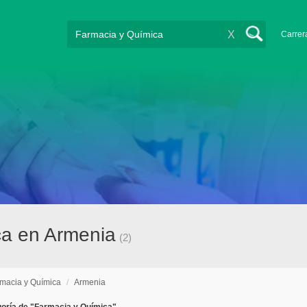
X
Carrer
ca en Armenia
(2)
macia y Química
/
Armenia