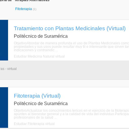
oría de "Terapias Alternativas"
Fitoterapia
(1)
Tratamiento con Plantas Medicinales (Virtual)
Politécnico de Suramérica
ObjetivoAbordar de manera profunda el uso de Plantas Medicinales como
propiedades y sus usos puede resultar muy til e interesante que sirven ta
indicaciones y contraindic ...
Estudiar Medicina Natural virtual
s - virtual
Fitoterapia (Virtual)
Politécnico de Suramérica
ObjetivoActualizar los conocimientos tericos en el ejercicio de la fitote
apunten al bienestar general y a la calidad de vida del individuo.Partici
profesionales de la salud ...
Estudiar Fitoterapia virtual