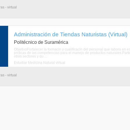
s - virtual
Administración de Tiendas Naturistas (Virtual)
Politécnico de Suramérica
ObjetivoFortalecer la formacin y cualificacin del personal que labora en e
prcticas de las competencias para el manejo de productos naturales.Parti
otros sectores y qu ...
Estudiar Medicina Natural virtual
s - virtual