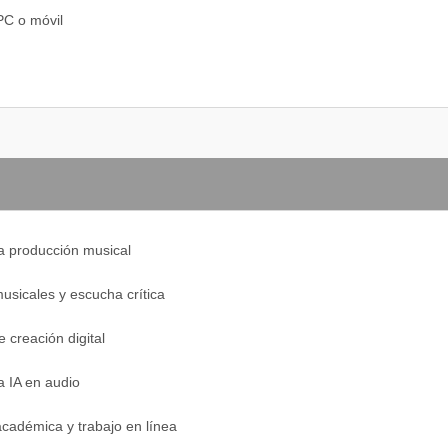
PC o móvil
a WhatsApp en todo momento con un equipo de coaches
amen Profesional
la producción musical
alidarlo en más de 60 países mediante el convenio de La Haya
sicales y escucha crítica
 creación digital
de toda tu carrera
a IA en audio
no de Desarrollo
cadémica y trabajo en línea