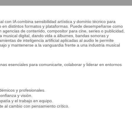
l con IA combina sensibilidad artística y dominio técnico para
udio en distintos formatos y plataformas. Puede desempeñarse como
n agencias de contenido, compositor para cine, series o publicidad,
ria musical digital, dando vida a álbumes, bandas sonoras y
entas de inteligencia artificial aplicadas al audio le permite
abajo y mantenerse a la vanguardia frente a una industria musical
nas esenciales para comunicarte, colaborar y liderar en entornos
démicos y profesionales.
onfianza y visión.
patía y el trabajo en equipo.
te al cambio con pensamiento crítico.