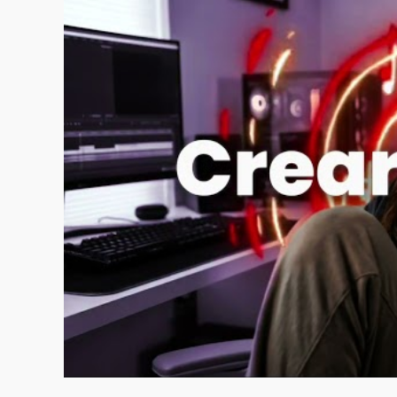
Colaboración mu
4to Cuatrimestre
Producción por
Voz: captura, e
Mezcla en profu
Automatización 
Música y audio
5to Cuatrimestre
Masterización p
Composición pe
Psicoacústica y
Presentación en