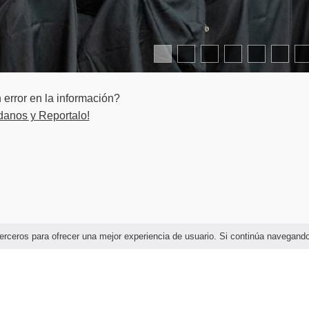
a a identidad sonora
 lanzamiento y entregables
a a imagen
error en la información?
danos y Reportalo!
on intención
: captura y limpieza
monetización
yectos y emprendimiento
e terceros para ofrecer una mejor experiencia de usuario. Si continúa navega
va y estados
eriencias inmersivas