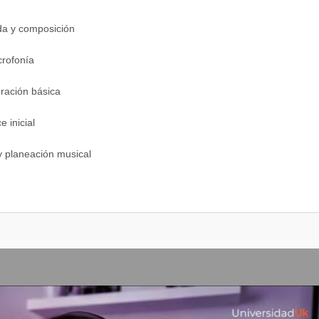
da y composición
crofonía
uración básica
 inicial
y planeación musical
leo creativos
cal asistida por IA
orativa en la nube
para música y medios