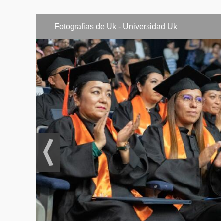
Estrategia y pr
Fotografias de Uk - Universidad Uk
6to Cuatrimestre
Tecnologías em
Mezcla por narr
Modelos y contr
Entregables y 
Casos integrad
7mo Cuatrimestre
Preproducción a
Captura vocal e
Edición y afinac