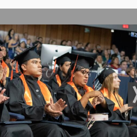
omoción musical digital
ergentes en audio
ativa
atos en la industria musical
normativas de medio
os de producción
plicada para artistas
 instrumental enfocada
ión contextual