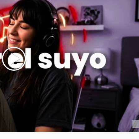
sical en línea
 géneros y contextos
dición y procesamiento
ndidad y espacialidad
y flujo de mezcla eficiente
 para medios
ráctica
rsonalizada y adaptativa
 percepción auditiva
 vivo y sistemas