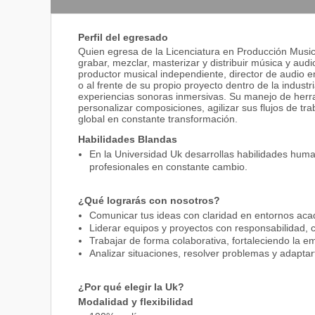
Perfil del egresado
Quien egresa de la Licenciatura en Producción Musica
grabar, mezclar, masterizar y distribuir música y a
productor musical independiente, director de audio e
o al frente de su propio proyecto dentro de la indust
experiencias sonoras inmersivas. Su manejo de herrami
personalizar composiciones, agilizar sus flujos de tr
global en constante transformación.
Habilidades Blandas
En la Universidad Uk desarrollas habilidades huma
profesionales en constante cambio.
¿Qué lograrás con nosotros?
Comunicar tus ideas con claridad en entornos aca
Liderar equipos y proyectos con responsabilidad, c
Trabajar de forma colaborativa, fortaleciendo la em
Analizar situaciones, resolver problemas y adaptar
¿Por qué elegir la Uk?
Modalidad y flexibilidad