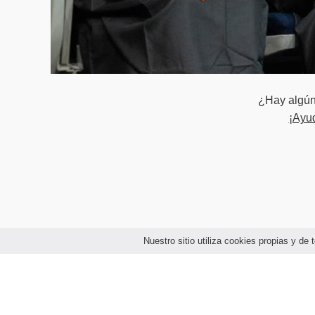
Mezcla orientad
Preparación de
8vo Cuatrimestre
Música aplicad
¿Hay algún 
¡Ayu
Diseño sonoro c
Voz para medios
Distribución y 
Gestión de pro
Nuestro sitio utiliza cookies propias y d
9no Cuatrimestre
Música adaptati
Sonido para exp