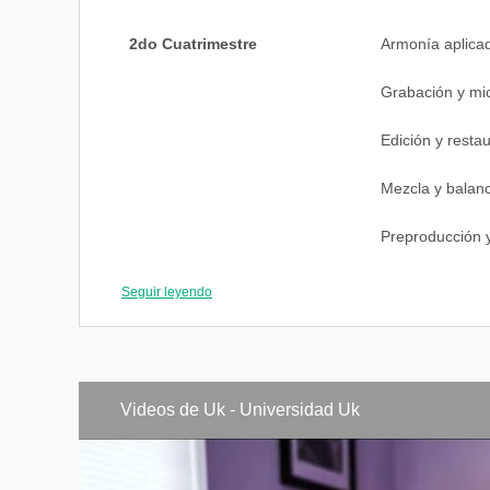
2do Cuatrimestre
Armonía aplica
Grabación y mi
Edición y resta
Mezcla y balance
Preproducción 
Seguir leyendo
3er Cuatrimestre
Síntesis y samp
Generación musi
Grabación colab
Videos de Uk - Universidad Uk
Diseño sonoro 