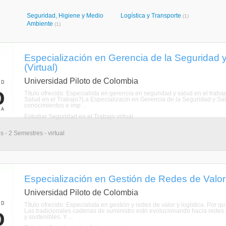
Seguridad, Higiene y Medio
Logística y Transporte
(1)
Ambiente
(1)
Especialización en Gerencia de la Seguridad y
(Virtual)
Universidad Piloto de Colombia
Título ofrecido: Especialista en gerencia en seguridad y salud en el traba
Salud en el Trabajo?La Especializacin en Gerencia de la Seguridad y Salu
conocimientos e imp ...
Estudiar Seguridad en el Trabajo virtual
 - 2 Semestres - virtual
Especialización en Gestión de Redes de Valor y
Universidad Piloto de Colombia
Título ofrecido: Especialista en gestión y redes de valor y logística. Por 
Las tradicionales cadenas de suministro estn evolucionando hacia redes d
y sostenibles. Y ...