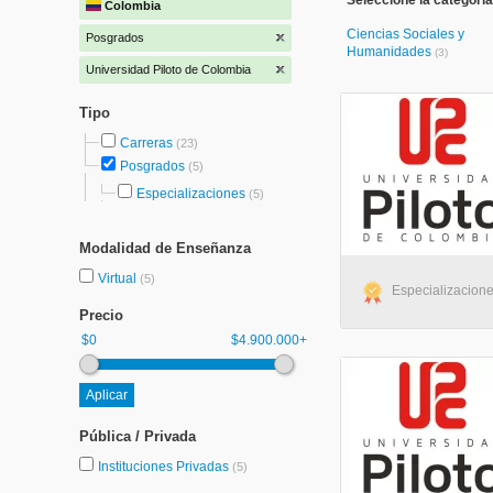
Seleccione la categoría
Colombia
Ciencias Sociales y
Posgrados
Humanidades
(3)
Universidad Piloto de Colombia
Tipo
Carreras
(23)
Posgrados
(5)
Especializaciones
(5)
Modalidad de Enseñanza
Virtual
(5)
Especializaciones
Precio
$0
$4.900.000+
Pública / Privada
Instituciones Privadas
(5)