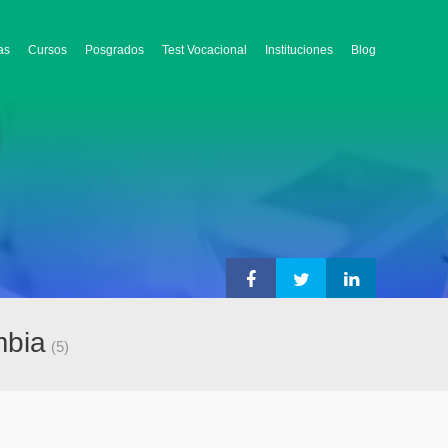
as
Cursos
Posgrados
Test Vocacional
Instituciones
Blog
mbia
(5)