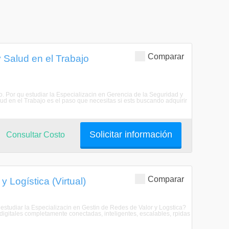
Comparar
 Salud en el Trabajo
jo. Por qu estudiar la Especializacin en Gerencia de la Seguridad y
d en el Trabajo es el paso que necesitas si ests buscando adquirir
Solicitar información
Consultar Costo
Comparar
 Logística (Virtual)
qu estudiar la Especializacin en Gestin de Redes de Valor y Logstica?
igitales completamente conectadas, inteligentes, escalables, rpidas