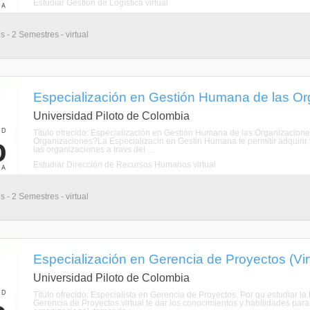
Estudiar Gestión de Logística virtual
 - 2 Semestres - virtual
Especialización en Gestión Humana de las Org
Universidad Piloto de Colombia
Título ofrecido: Especialización en Gestión Humana de las Organizacione
Organizaciones?La Especializacin en Gestin Humana te permitir adquirir y
las organizaciones a travs del ...
Estudiar Dirección de Recursos Humanos virtual
 - 2 Semestres - virtual
Especialización en Gerencia de Proyectos (Vir
Universidad Piloto de Colombia
Título ofrecido: Especialista en Gerencia de Proyectos. Por qu estudiar 
Gerencia de Proyectos virtual te dar los conocimientos y habilidades para