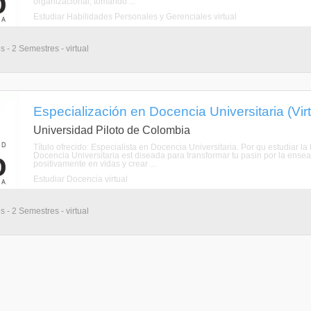
organizacional, tomando ...
Estudiar Habilidades Personales y Gerenciales virtual
 - 2 Semestres - virtual
Especialización en Docencia Universitaria (Virt
Universidad Piloto de Colombia
Título ofrecido: Especialista en Docencia Universitaria. Por qu estudiar 
Docencia Universitaria est diseada para transformar tu pasin por la ense
positivamente en vidas y crear ...
Estudiar Docencia virtual
 - 2 Semestres - virtual