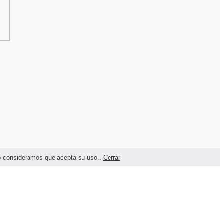
ndo consideramos que acepta su uso..
Cerrar
Términos legales y Condiciones de Uso