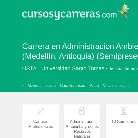
Carrera en Administracion Ambie
(Medellín, Antioquia) (Semiprese
USTA - Universidad Santo Tomás
~ Institución pri
‹— Volver al Listado
Características
Mapa
Vista de la calle
Carreras
Administrador
10 Semestres
Profesionales
Ambiental y de los
Recursos
Naturales