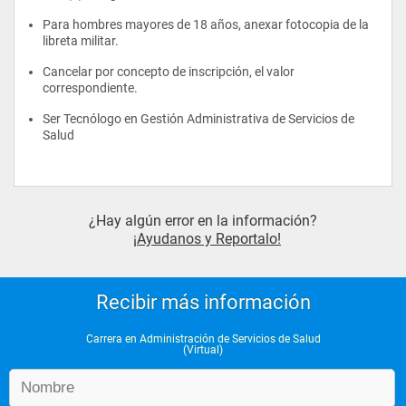
Atención al Usuario en Salud
Para hombres mayores de 18 años, anexar fotocopia de la 
libreta militar.
Competencias Socio Humanísticas (Ciclo propedéutico)
Cancelar por concepto de inscripción, el valor 
correspondiente.
Tercer año
Ser Tecnólogo en Gestión Administrativa de Servicios de 
Salud
Finanzas Básicas
Teorías Organizacionales
¿Hay algún error en la información?
Garantía de la Calidad en Salud
¡Ayudanos y Reportalo!
Salud Ocupacional
Epidemiología
Recibir más información
Gestión de Servicios Hospitalarios
Carrera en Administración de Servicios de Salud
(Virtual)
Gestión Municipal de la Salud
Presupuestos