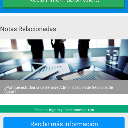
Mercadeo en Salud
Contratación en Salud
Notas Relacionadas
Quinto año
Administración Financiera
Administración en Salud Pública
Derecho en Salud
Auditoría en Salud
¿Por qué estudiar la carrera de Administración de Servicios de
Economía de la Salud
Salud?
Responsabilidad Social Empresarial
Formulación y Evaluación de Proyectos
Términos legales y Condiciones de Uso
Seminario de Investigación
Recibir más información