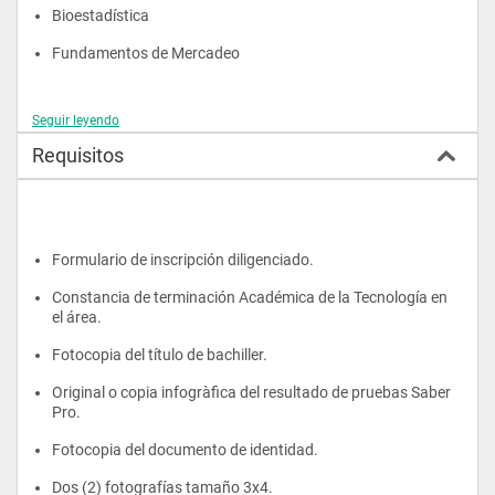
Bioestadística
Fundamentos de Mercadeo
Seguir leyendo
Segundo año
Requisitos
Ética y Política
Emprenderismo y Creación de Empresas
Formulario de inscripción diligenciado.
Contabilidad Financiera
Constancia de terminación Académica de la Tecnología en 
el área.
Costos en Salud
Fotocopia del título de bachiller.
Atención Primaria y Promoción en Salud
Original o copia infogràfica del resultado de pruebas Saber 
Facturación en Salud
Pro.
Organización de la Información en Salud
Fotocopia del documento de identidad.
Salud Pública
Dos (2) fotografías tamaño 3x4.