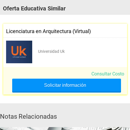
Semestre V
Oferta Educativa Similar
ÉNFASIS I
Licenciatura en Arquitectura (Virtual)
ÉNFASIS II
HISTORIA DE LA ARQUITECTURA IV
Universidad Uk
TEORÍAS URBANAS II
PROYECTO V
Consultar Costo
TECNOLOGÍAS V
Solicitar información
URBANISMO II
Semestre VI
Notas Relacionadas
CCU IV