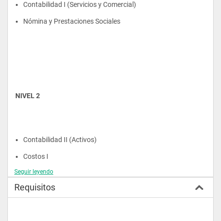
Contabilidad I (Servicios y Comercial)
Nómina y Prestaciones Sociales
NIVEL 2
Contabilidad II (Activos)
Costos I
Seguir leyendo
Sistematización Contable
Requisitos
Legislación Tributaria I
Cátedra Ser Emprendedor