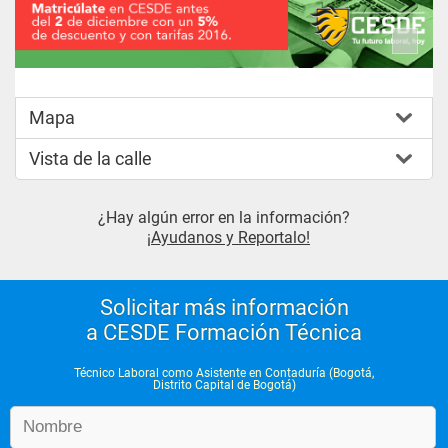
NIVEL 4
Análisis Financiero
Presupuestos
Mapa
Normatividad internacional II
Vista de la calle
Seminario Sistematizado
¿Hay algún error en la información?
¡Ayudanos y Reportalo!
Solicitar más información
a CESDE Formación Técnica
Técnico Laboral como Asistente en Contaduría (Bogotá,
Distrito Capital de Bogotá)