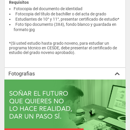
Requisitos
Fotocopia del documento de identidad
  Fotocopia del título de bachiller o del acta de grado
  Estudiantes de 10° y 11°, presentar certificado de estudio*
  Foto tipo documento (3X4), fondo blanco y guardada en 
formato jpg
NIVEL 3
*(Si usted estudio hasta grado noveno, para estudiar un 
programa técnico en CESDE, debe presentar el certificado de 
estudio del grado noveno aprobado).
Contabilidad III (Pasivos y Patrimonio)
Costos II
Fotografias
Normatividad internacional I
Legislación Tributaria II