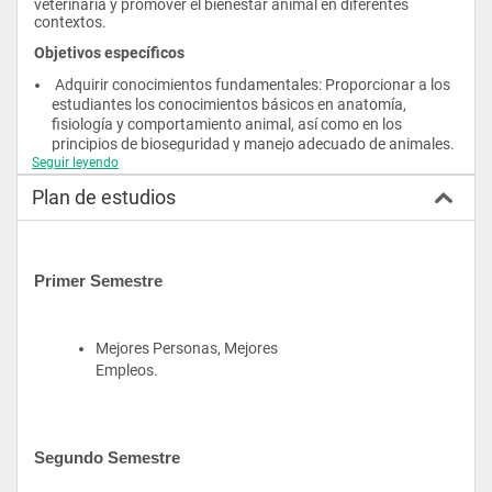
veterinaria y promover el bienestar animal en diferentes 
contextos. 
Objetivos específicos
 Adquirir conocimientos fundamentales: Proporcionar a los 
estudiantes los conocimientos básicos en anatomía, 
fisiología y comportamiento animal, así como en los 
principios de bioseguridad y manejo adecuado de animales.   
Seguir leyendo
 Desarrollar habilidades técnicas: Capacitar a los 
estudiantes en técnicas de manejo, sujeción y contención de 
Plan de estudios
animales, administración de medicamentos, primeros 
auxilios, toma de muestras y otros procedimientos básicos 
de laboratorio veterinario.
 Comprender enfermedades y tratamientos: Familiarizar a 
Primer Semestre
los estudiantes con las enfermedades comunes en animales 
domésticos y de granja, así como con los protocolos de 
diagnóstico, prevención y tratamiento que se utilizan en la 
práctica veterinaria.
Mejores Personas, Mejores 
 Asistir en procedimientos veterinarios: Preparar a los 
Empleos.
estudiantes para asistir a veterinarios en procedimientos 
clínicos y quirúrgicos, incluyendo la preparación del equipo, 
la esterilización de instrumentos, la administración de 
anestesia básica y el apoyo durante la cirugía.  
Segundo Semestre
 Comunicación y atención al cliente: Desarrollar habilidades 
de comunicación efectiva y atención al cliente, para que los 