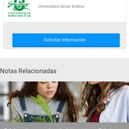
Universidad Simón Bolívar
Embriología Comparada 
Fisiología Animal
Microbiología 
Solicitar información
Séptimo Semestre
Ambiente y Sociedad 
Notas Relacionadas
Electiva de Profundización I 
Genética Cuantitativa 
Limnología 
Seminario de Investigación I 
Sistemática 