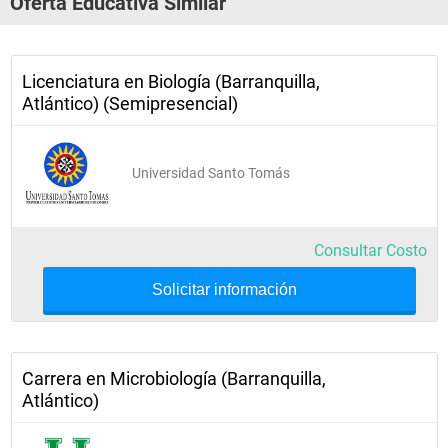
Oferta Educativa Similar
Estadística Inferencial 
Licenciatura en Biología (Barranquilla,
Fisiología Vegetal 
Atlántico) (Semipresencial)
Genética General 
Geología 
Universidad Santo Tomás
Histo-Morfología Comparada 3
Zoología III 
Consultar Costo
Solicitar información
Sexto Semestre
Biología Molecular 
Carrera en Microbiología (Barranquilla,
Atlántico)
Diseño de Experimentos 
Ecología 