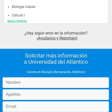
Biología Celular 
Cálculo I 
Seguir leyendo
Física I 
Epistemología de la Ciencia Biología 
¿Hay algún error en la información?
¡Ayudanos y Reportalo!
Geografía Física
Química Inorgánica 
Solicitar más información
a Universidad del Atlántico
Tercer Semestre
Carrera en Biología (Barranquilla, Atlántico)
Cálculo II 
Física Electromagnética 
Botánica I 
Metodología de la Investigación 