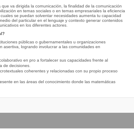
la que va dirigida la comunicación, la finalidad de la comunicación
lización en temas sociales o en temas empresariales la eficiencia
s cuales se puedan solventar necesidades aumenta tu capacidad
 medio del particular en el lenguaje y contexto generar contenidos
unicativos en los diferentes actores.
al?
tituciones públicas o gubernamentales u organizaciones
 asertiva, logrando involucrar a las comunidades en
colaborativo en pro a fortalecer sus capacidades frente al
a de decisiones.
rotextuales coherentes y relacionadas con su propio proceso
 presente en las áreas del conocimiento donde las matemáticas