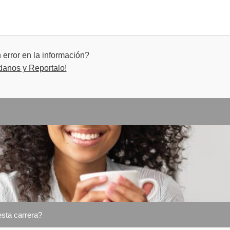
e la Comunicación
 de Diseño
error en la información?
danos y Reportalo!
a Comunicación
 de Sonido
n y Sociedad
esta carrera?