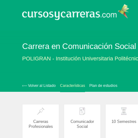
Carrera en Comunicación Social (
POLIGRAN - Institución Universitaria Politécn
‹— Volver al Listado
Características
Plan de estudios
Carreras
Comunicador
10 Semestres
Profesionales
Social