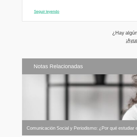
Tercer Semestre
Lingüística
Seguir leyendo
Psicología d
Fundamentos
¿Hay algún 
¡Ayu
Teorías de l
Inglés I
Notas Relacionadas
Cuarto Semestre
Semiótica
Estadística
Fundamentos
Comunicació
Inglés II
Comunicación Social y Periodismo: ¿Por qué estudiar 