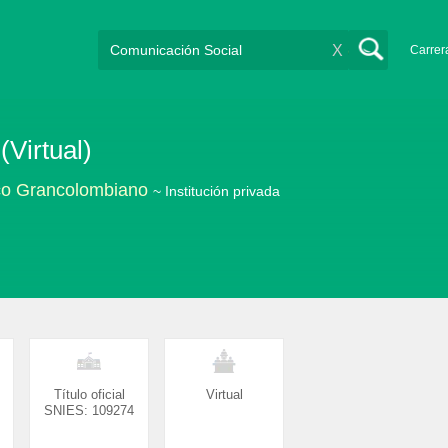
X
Carrer
Virtual)
ico Grancolombiano
~ Institución privada
Título oficial
Virtual
SNIES: 109274