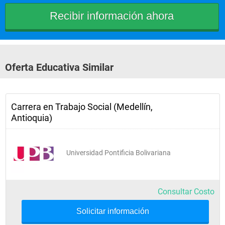
Problemas Sociales 
Contemporáneos
Cuarto Semestre
Oferta Educativa Similar
Teoría y Seminario de Práctica con 
Individuos
Carrera en Trabajo Social (Medellín,
Antioquia)
Habilidades de Negociación y 
Manejo de Conflictos
Universidad Pontificia Bolivariana
Construcción de Paz: Conflicto, 
Justicia y Memoria
Consultar Costo
Retos y Desafíos Contemporáneos
Solicitar información
Economía Política