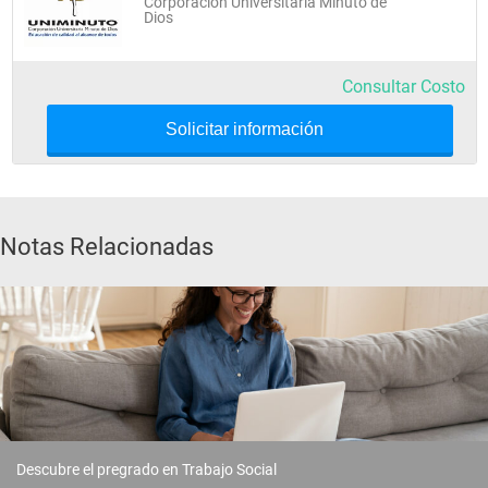
Corporación Universitaria Minuto de
Dios
Sexto Semestre
Consultar Costo
Teoría y Seminario de Práctica con 
Grupos
Solicitar información
Movimientos Sociales y 
Participación
Notas Relacionadas
Campos de Actuación Profesional
Gerencia y Administración Social
Proyecto de Grado
Séptimo Semestre
Descubre el pregrado en Trabajo Social