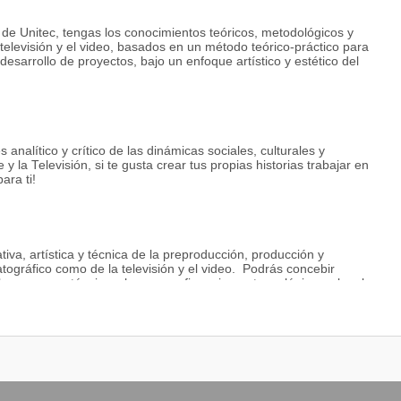
e Unitec, tengas los conocimientos teóricos, metodológicos y
a televisión y el video, basados en un método teórico-práctico para
desarrollo de proyectos, bajo un enfoque artístico y estético del
s analítico y crítico de las dinámicas sociales, culturales y
e y la Televisión, si te gusta crear tus propias historias trabajar en
ara ti!
va, artística y técnica de la preproducción, producción y
ográfico como de la televisión y el video. Podrás concebir
 los recursos técnicos, humanos, financieros, tecnológicos y legales
asting, dirigir actores, manejar la imagen y la fotografía
ara la dirección, la dirección de arte, el montaje y el sonido.
levisión y video ejerciendo como: