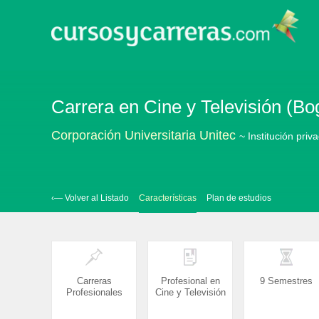
Carrera en Cine y Televisión (Bog
Corporación Universitaria Unitec
~ Institución priv
‹— Volver al Listado
Características
Plan de estudios
Carreras
Profesional en
9 Semestres
Profesionales
Cine y Televisión