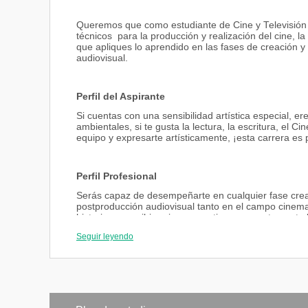
Queremos que como estudiante de Cine y Televisión d
técnicos para la producción y realización del cine, l
que apliques lo aprendido en las fases de creación y 
audiovisual.
Perfil del Aspirante
Si cuentas con una sensibilidad artística especial, ere
ambientales, si te gusta la lectura, la escritura, el Cin
equipo y expresarte artísticamente, ¡esta carrera es p
Perfil Profesional
Serás capaz de desempeñarte en cualquier fase creati
postproducción audiovisual tanto en el campo cinemat
historias y escribir guiones, gestionar correctamente
de una producción. Tendrás la capacidad de realizar c
Seguir leyendo
cinematográfica y conocerás los conceptos artísticos p
Campo Ocupacional
Podrás trabajar en proyectos cinematográficos, de te