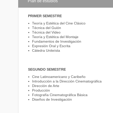
Plan de estudios
Director o realizador audiovisual.
Gerente de productoras audiovisuales.
Guionista para cine.
PRIMER SEMESTRE
Libretista para televisión.
Productor de campo, Productor general o Productor
Teoría y Estética del Cine Clásico
Director de fotografía, arte, cámaras, sonido o Edi
Técnica del Guión
Gestor de contenidos y Desarrollador de proyectos
Técnica del Video
Teoría y Estética del Montaje
Fundamentos de Investigación
Expresión Oral y Escrita
Cátedra Uniteísta
SEGUNDO SEMESTRE
Cine Latinoamericano y Caribeño
Introducción a la Dirección Cinematográfica
Dirección de Arte
Producción
Fotografía Cinematográfica Básica
Diseños de Investigación