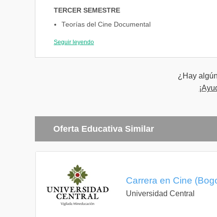
TERCER SEMESTRE
Teorías del Cine Documental
Inglés I
Dirección de Actores y Puesta en Escena I
Seguir leyendo
Taller de Micrometraje
Sonido
Edición Digital
¿Hay algún 
Electiva Interdisciplinaria I
¡Ayu
CUARTO SEMESTRE
Inglés II
Oferta Educativa Similar
Taller de Documental I
Diseño de Producción Audiovisual
Estructuras Narrativas
Fotografía Cinematográfica Avanzada
Video Argumental
Carrera en Cine (Bogot
Electiva Interdisciplinaria II
Universidad Central
QUINTO SEMESTRE