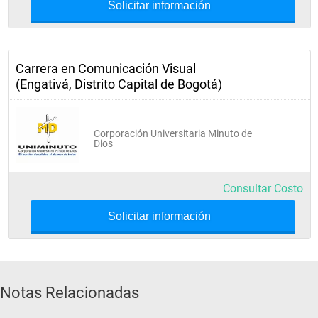
Periodismo Digital
Solicitar información
Diseño Digital II
Carrera en Comunicación Visual
Ecología de los Medios
(Engativá, Distrito Capital de Bogotá)
Gestión de la Comunicación
Corporación Universitaria Minuto de
Dios
Elementary I
Investigación Cuantitativa
Consultar Costo
Solicitar información
Electiva Institucional II
V Semestre
Notas Relacionadas