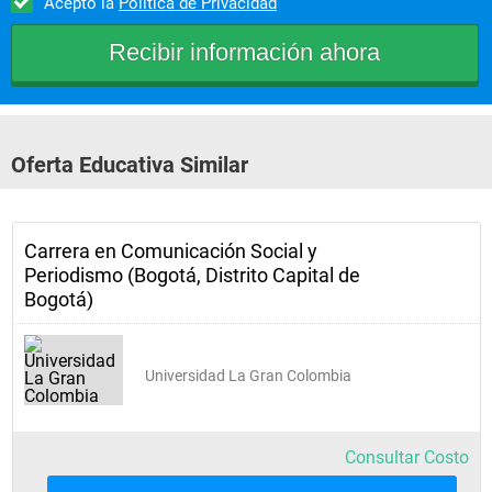
Acepto la
Política de Privacidad
Semiótica y Cultura
Sociología
Oferta Educativa Similar
Comunicación Organizacional
Introduction to English
Carrera en Comunicación Social y
Periodismo (Bogotá, Distrito Capital de
Electiva FACOM I
Bogotá)
IV Semestre
Universidad La Gran Colombia
Storytelling y Nuevas Narrativas
Consultar Costo