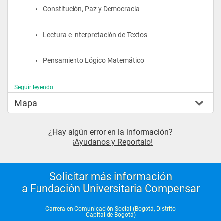
Constitución, Paz y Democracia
Lectura e Interpretación de Textos
Pensamiento Lógico Matemático
Contexto y Tealidad 
Seguir leyendo
Organizacional
Mapa
¿Hay algún error en la información?
II Semestre
¡Ayudanos y Reportalo!
Locución y Producción Sonora
Solicitar más información
a Fundación Universitaria Compensar
Creación Audiovisual
Carrera en Comunicación Social (Bogotá, Distrito
Capital de Bogotá)
Redacción