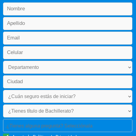
Teoría de la Comunicación
Estadística
Competencias Blandas
Electiva Institucional I
III Semestre
Producción Audiovisual
Géneros Periodísticos
¿Tienes alguna pregunta? Selecciónala
Diseño Digital I