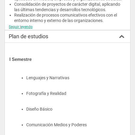
Consolidación de proyectos de carácter digital, aplicando 
las últimas tendencias y desarrollos tecnológicos.
Realización de procesos comunicativos efectivos con el 
entorno interno y externo de las organizaciones.
Creación y producción de mensajes e informaciones para 
Seguir leyendo
medios, empresas y organizaciones sociales.​
Plan de estudios
Dirección de departamentos de comunicación en diferentes 
tipos de organizaciones.
I Semestre
Lenguajes y Narrativas
Fotografía y Realidad
Diseño Básico
Comunicación Medios y Poderes