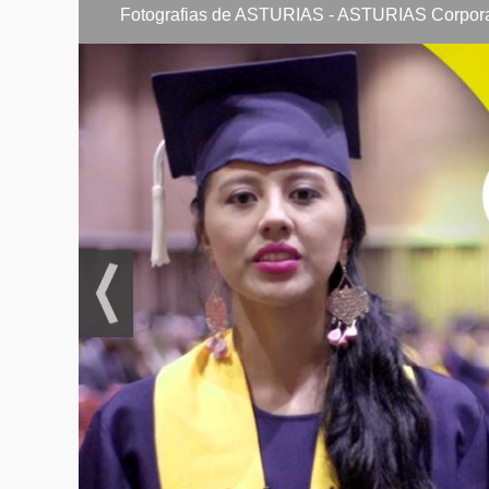
Semestre VII
Ética Profesi
Fotografias de ASTURIAS - ASTURIAS Corporac
Planeación Fi
Simulación C
Procedimiento
Reportes Int
Seminario de
Electiva III
Semestre VIII
Emprendimie
Revisoría Fis
Procesos de C
Mercado de C
Código de Ét
Proyecto de