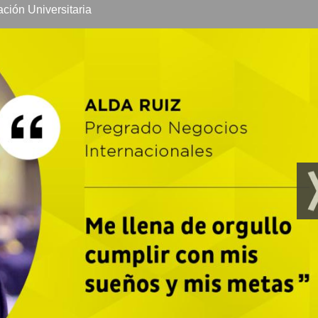
onal
ión Universitaria
nanciera y Tributaria
ontable
 Tributario
egrales bajo Estándares Internacionales
 Investigación
nto
cal
ertificación Internacional
apitales
ica para Contadores en el Marco Internacional
 Grado