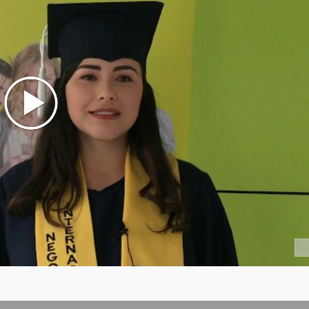
 Gubernamental
Costos por Actividad
en el Entorno Internacional
de Normas Internacional de Auditoría y Aseguramiento (NIAS)
 Cuantitativa
ial
porativas
 Ambiental
s
acional e Internacional
ormas Internacional de Auditoría y Aseguramiento (NIAS)