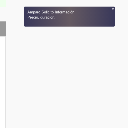
x
Amparo
Solicitó Información
Precio, duración,