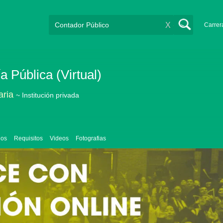
X
Carrer
 Pública (Virtual)
aria
~ Institución privada
ios
Requisitos
Videos
Fotografias