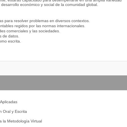
ente, estarás capacitado para desempeñarte en una amplia variedad
l desarrollo económico y social de la comunidad global.
tas para resolver problemas en diversos contextos.
ntables regidos por las normas internacionales.
ades comerciales y las sociedades.
is de datos.
omo escrita.
Aplicadas
 Oral y Escrita
a la Metodología Virtual