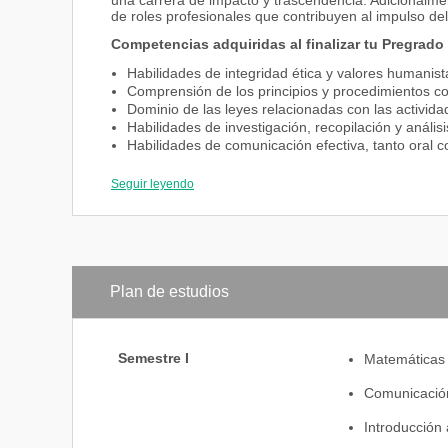
una carrera de impacto y trascendencia. Adicionalm
de roles profesionales que contribuyen al impulso de
Competencias adquiridas al finalizar tu Pregrado
Habilidades de integridad ética y valores humanis
Comprensión de los principios y procedimientos co
Dominio de las leyes relacionadas con las activid
Habilidades de investigación, recopilación y anális
Habilidades de comunicación efectiva, tanto oral c
Seguir leyendo
Plan de estudios
Semestre I
Matemáticas 
Comunicación
Introducción 