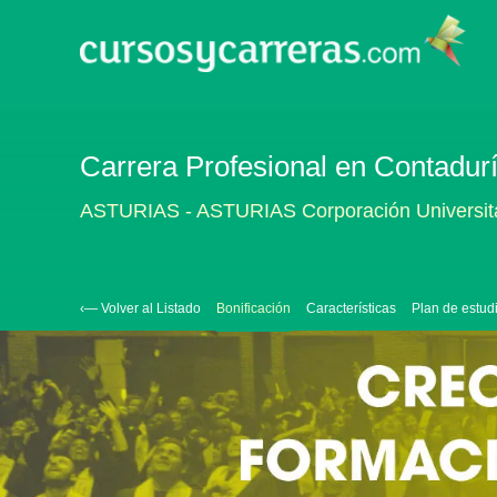
Carrera Profesional en Contaduría
ASTURIAS - ASTURIAS Corporación Universit
‹— Volver al Listado
Bonificación
Características
Plan de estud