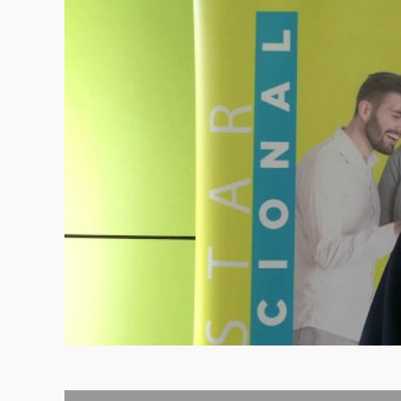
Contabilidad
Sistemas de 
Contabilidad 
Fundamentos 
Investigación
Electiva II
Semestre VI
Juego Gerenc
Finanzas Cor
Contabilidad
Presupuesto
Tributación N
Gestión de N