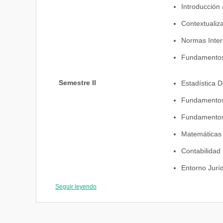
Introducción 
Contextualiz
Normas Inter
Fundamentos 
Semestre II
Estadística D
Fundamentos
Fundamentos
Matemáticas 
Contabilidad
Entorno Juríd
Seguir leyendo
Semestre III
Estadística I
Procesos y T