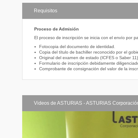
Macroecono
Requisitos
Contabilidad
Derecho Merc
Proceso de Admisión
Negocios y T
El proceso de inscripción se inicia con el envío por 
Fotocopia del documento de identidad.
Semestre IV
Constitución
Copia del título de bachiller reconocido por el gob
Original del examen de estado (ICFES o Saber 11)
Administraci
Formulario de inscripción debidamente diligenciad
Comprobante de consignación del valor de la inscr
Contabilidad
Análisis de C
Derecho Lab
Videos de ASTURIAS - ASTURIAS Corporación 
Investigación
Electiva I
Semestre V
Cátedra de l