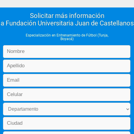
Preparación de porteros de fútbol
Solicitar más información
a Fundación Universitaria Juan de Castellanos
Búsqueda de talentos y 
estructuras de promoción de 
Especialización en Entrenamiento de Fútbol (Tunja,
futbolistas
Boyacá)
Rehabilitación física del futbolista
Administración deportiva en el 
fútbol
Seminario de investigación II
Electiva