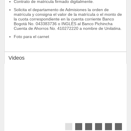
Contrato de matricula firmado digitalmente.
• Comercio Electrónico
• Gestión de Marcas
Solicita el departamento de Admisiones la orden de 
• Fundamentos de Administración
matrícula y consigna el valor de la matrícula o el monto de 
• Gerencia de Negocios
la cuota correspondiente en la cuenta corriente Banco 
Internacionales
Bogotá No. 043383736 o INGLËS al Banco Pichincha 
• Presupuesto de Importación y
Cuenta de Ahorros No. 410272220 a nombre de Unilatina.
Exportación
• Gestión Financiera
Foto para el carnet 
• Seminario de Alta Gerencia
• Nuevas Tendencias en
Administración
• Sistemas de Gestión
Videos
• Derecho Económico Internacional
• Contratos Internacionales
• Contratación Pública
Desarrollo Socio - Humanístico:
• Español y Ortografía
• Ética
• Democracia
• Ecología
• Filosofía
• Lingüística y Literatura
• Solución de Conflictos
• Doctrina Económica
• Inteligencia Emocional
• Procesos del Pensamiento