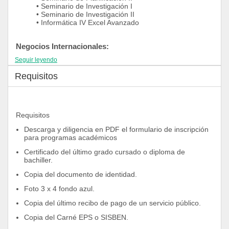
• Seminario de Investigación I
• Seminario de Investigación II
• Informática IV Excel Avanzado
Negocios Internacionales:
Seguir leyendo
• Fundamentos de Negocios
Internacionales
Requisitos
• Legislación Aduanera
• Importaciones
• Exportaciones
• Logística del Comercio
Internacional
Requisitos 
• Cambios y Pagos Internacionales
• Taller de Negocios Internacionales
Descarga y diligencia en PDF el formulario de inscripción 
• Acuerdos Comerciales Int.
para programas académicos
• Geopolítica
• Fundamentos de Economía
Certificado del último grado cursado o diploma de 
• Microeconomía
bachiller.
• Macroeconomía
Copia del documento de identidad.
• Economía Internacional
• Evaluación de Proyectos
Foto 3 x 4 fondo azul.
• Finanzas Internacionales
• Fundamentos de Mercadeo
Copia del último recibo de pago de un servicio público.
• Investigación de Mercados
• Mercados Internacionales
Copia del Carné EPS o SISBEN.
• Ecosistema de Mercadeo Digital