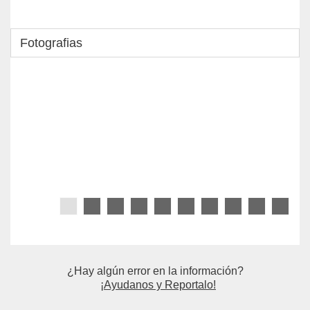
• Creatividad
• Antropología
• Sociología
Fotografias
• Relaciones Públicas
• Historia del Arte
Desarrollo Personal:
• Comité GREGA
• Comité
• Comité
¿Hay algún error en la información?
¡Ayudanos y Reportalo!