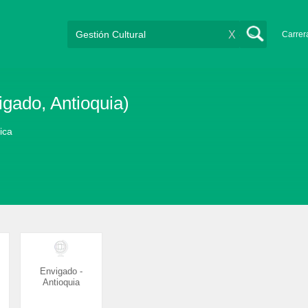
X
Carrer
igado, Antioquia)
lica
Envigado -
Antioquia