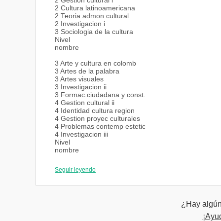
2 Gestion cultural i
2 Cultura latinoamericana
2 Teoria admon cultural
2 Investigacion i
3 Sociologia de la cultura
Nivel
nombre
3 Arte y cultura en colomb
3 Artes de la palabra
3 Artes visuales
3 Investigacion ii
3 Formac.ciudadana y const.
4 Gestion cultural ii
4 Identidad cultura region
4 Gestion proyec culturales
4 Problemas contemp estetic
4 Investigacion iii
Nivel
nombre
5 Legisl polit y planes cul
Seguir leyendo
5 Administracion financiera
5 Patrimonio y cultura
5 Sujeto sociedad y cultura
5 Met -tecnic de gestion i
¿Hay algún 
5 Pasantia i
6 Fenomenos contemp cultura
¡Ayu