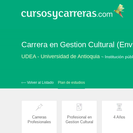
Carrera en Gestion Cultural (Env
UDEA - Universidad de Antioquia
~ Institución púb
‹— Volver al Listado
Plan de estudios
Carreras
Profesional en
4 Años
Profesionales
Gestion Cultural