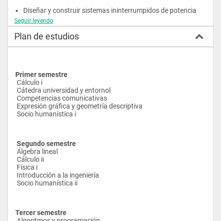
Diseñar y construir sistemas ininterrumpidos de potencia 
UPS. 
Seguir leyendo
Plan de estudios
Organizar y dirigir el mantenimiento de equipos de control 
de potencia y comunicaciones. 
Asesorar la implantación de sistemas de comunicación, 
control y potencia; de la misma forma, en la adquisición de 
Primer semestre
equipos del área. 
 Cálculo i
 Cátedra universidad y entornol
Ser interventor en la ejecución de obras de aplicación 
 Competencias comunicativas
control de automatización y electrónica de potencia. 
 Expresión gráfica y geometría descriptiva
 Socio humanística i
Organizar y dirigir su propia empresa. 
Desempeñarse como docente en las áreas de electrónica 
Segundo semestre
automatización industrial y telecomunicaciones tanto a 
 Álgebra lineal
nivel técnico como universitario.
 Cálculo ii
 Física i
 Introducción a la ingeniería
 Socio humanística ii
Tercer semestre
 Algoritmos y programación