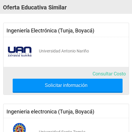
Noveno semestre
Oferta Educativa Similar
 Administración
 Control ii
 Economía
 Electiva i
 Laboratorio de electrónica de potencia
Ingeniería Electrónica (Tunja, Boyacá)
 Telemática
Decimo semestre
Universidad Antonio Nariño
 Electiva ii
 Electiva iii
 Electiva iv
Consultar Costo
Solicitar información
Ingenieria electronica (Tunja, Boyacá)
Universidad Santo Tomás