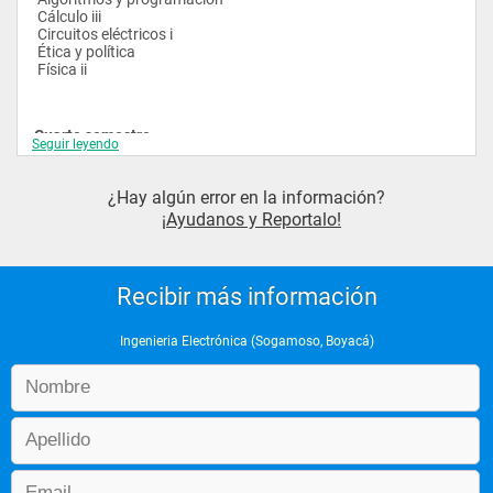
 Cálculo iii
 Circuitos eléctricos i
 Ética y política
 Física ii
Cuarto semestre
Seguir leyendo
 Cálculo iv
 Circuitos eléctricos ii
 Electrónica i
¿Hay algún error en la información?
 Física iii
¡Ayudanos y Reportalo!
 Medidas eléctricas
 Programación avanzada
Recibir más información
Quinto semestre
 Electrónica digital i
 Electrónica experimental i
Ingenieria Electrónica (Sogamoso, Boyacá)
 Electrónica ii
 Física iv
 Matemáticas especiales
 Probabilidad y estadística
Sexto semestre