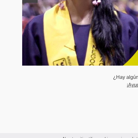
Aseguramient
Inteligencia 
Semestre VII
Investigación
Gestión de P
Dirección d
Electiva
¿Hay algún 
¡Ayu
Formulación 
Tendencias e
Semestre VIII
Simulación y 
Gestión de l