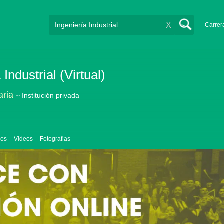
X
Carrer
Industrial (Virtual)
aria
~ Institución privada
ios
Videos
Fotografias