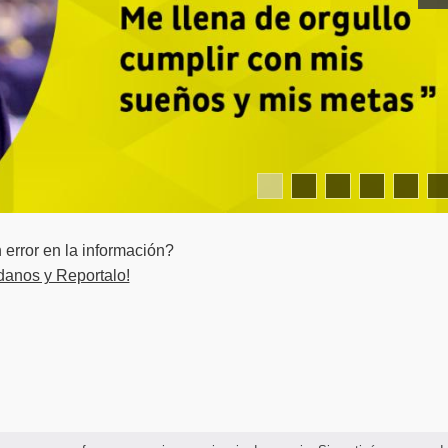
o de la Calidad
de Negocios
 de Operaciones II
roducción y Operaciones
e Recursos Humanos
error en la información?
danos y Reportalo!
y Evaluación de Proyectos
n Inteligencia de Negocios
Teoría de la Decisión
a Tecnología