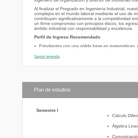
ingeniero de organización y director de industrias ma
Al finalizar el Pregrado en Ingeniería Industrial, n
complejos en el mundo laboral mediante el uso de m
contribuyen significativamente a la competitividad em
un firme compromiso con principios éticos, los egresa
ámbito industrial con responsabilidad y excelencia.
Perfil de Ingreso Recomendado
Estudiantes con una sólida base en matemáticas, ci
desarrollarse profesionalmente en este campo.
Seguir leyendo
Interesados en solucionar posibles problemas medi
cuantitativos para encontrar acciones eficientes.
Personas motivadas por entender y dominar las tec
industrial.
Competencias adquiridas al finalizar tu Pregrado
Plan de estudios
Analizar, diseñar y optimizar procesos industriales 
Recoger, interpretar y utilizar múltiples datos par
Dominio de las herramientas y técnicas específicas 
Semestre I
Planificación y control de la producción y las opera
Cálculo Difer
Dirigir, coordinar y motivar equipos de trabajo.
Líder en fomento de una cultura de mejora contin
Álgebra Line
Comunicación