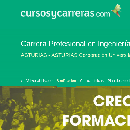
Carrera Profesional en Ingeniería 
ASTURIAS - ASTURIAS Corporación Universit
‹— Volver al Listado
Bonificación
Características
Plan de estud