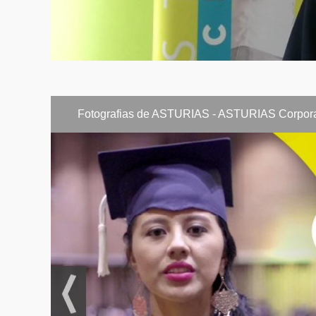
Semestre V
Estadística I
Electiva
Estudio del T
Fotografias de ASTURIAS - ASTURIAS Corporac
Fundamentos
Costos y Pre
Gestión Ambi
Semestre VI
Investigació
Electiva
Dirección de
Matemáticas 