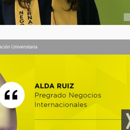
nferencial
rabajo
ión Universitaria
 de Mercadeo
supuestos
ental
n de Operaciones I
 Producción y Operaciones
Financieras