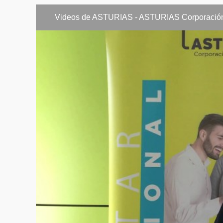
Semestre III
Cálculo Vecto
Videos de ASTURIAS - ASTURIAS Corporación 
Física de El
Estadística D
Procesos Quí
Microeconom
Investigación
Semestre IV
Ecuaciones D
Física de Fl
Ingeniería d
Bases de Dat
Constitución
Economía de