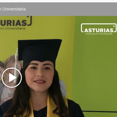
rial
Universitaria
ectricidad y Magnetismo
escriptiva
micos Industriales
ía
 Cualitativa
iferenciales
uidos y Termodinámica
e Materiales y Manufactura
os y Big Data
 y Democracia
l Comportamiento