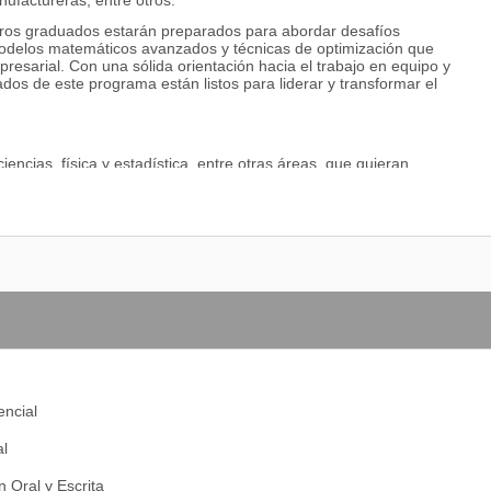
nufactureras, entre otros.
uestros graduados estarán preparados para abordar desafíos
odelos matemáticos avanzados y técnicas de optimización que
presarial. Con una sólida orientación hacia el trabajo en equipo y
dos de este programa están listos para liderar y transformar el
encias, física y estadística, entre otras áreas, que quieran
ante la interpretación de datos y aplicación de métodos
nologías emergentes para aplicarlas en el sector de la ingeniería
para mejorar la eficiencia y productividad.
a tomar decisiones informadas.
de la ingeniería industrial.
ciones diarias.
encial
ua en las empresas.
al
 Oral y Escrita