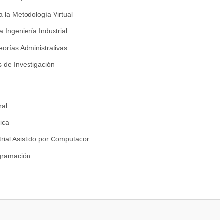
a la Metodología Virtual
a Ingeniería Industrial
eorías Administrativas
de Investigación
ral
ica
trial Asistido por Computador
gramación
 Cualitativa