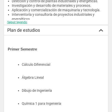
Dirección y control de plantas industriales y energéticas.
Investigación y desarrollo de materiales y procesos.
Aplicación y comercialización de maquinaria y tecnología.
Interventoría y consultoría de proyectos industriales y 
energéticos.
Seguir leyendo
Promoción y creación de empresas industriales y 
energéticas.
Plan de estudios
Gestión de proyectos.
Diseño mecánico y selección de elementos de máquinas
Primer Semestre
Cálculo Diferencial
Álgebra Lineal
Dibujo de Ingeniería
Química 1 para Ingeniería