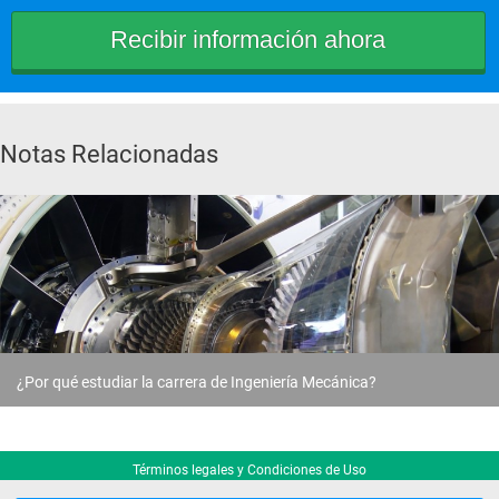
Cuarto Semestre
Ecuaciones Diferenciales
Notas Relacionadas
Electrotécnia
Mecánica de Máquinas
Resistencia de Materiales
Estadística Descriptiva e 
Inferencial
¿Por qué estudiar la carrera de Ingeniería Mecánica?
Quinto Semestre
Términos legales y Condiciones de Uso