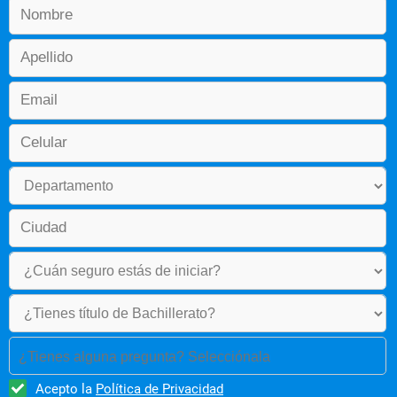
Ética General
Tercer Semestre
Cálculo Multivariable
Estática
Electricidad y Magnetismo
Procesos de Fabricación
Programación Básica Para 
¿Tienes alguna pregunta? Selecciónala
Ingeniería
Acepto la
Política de Privacidad