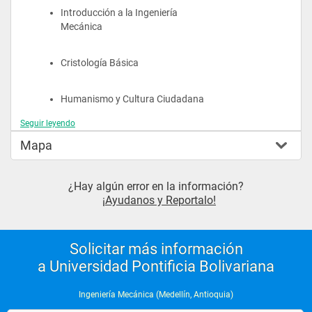
Introducción a la Ingeniería 
Mecánica
Cristología Básica
Humanismo y Cultura Ciudadana
Seguir leyendo
Mapa
Segundo Semestre
¿Hay algún error en la información?
Mecánica
¡Ayudanos y Reportalo!
Dibujo de Máquinas
Solicitar más información
a Universidad Pontificia Bolivariana
Ciencia de los Materiales
Ingeniería Mecánica (Medellín, Antioquia)
Proyecto de Ingeniería I