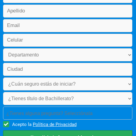
Cálculo Vectorial
Física de Materiales
Estática
Dibujo de Máquinas
Materiales Industriales I
Inglés III
Antropología
Semestre 4
¿Tienes alguna pregunta? Selecciónala
Ecuaciones Diferenciales
Acepto la
Política de Privacidad
Física Eléctrica