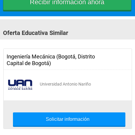
Probabilidad y Estadística
Mecánica de Materiales
Cinemática
Oferta Educativa Similar
Inglés IV
Filosofía Política
Ingeniería Mecánica (Bogotá, Distrito
Capital de Bogotá)
Semestre 5
Universidad Antonio Nariño
Métodos Numéricos
Matemáticas Especiales
Termodinámica
Cinética
Solicitar información
Materiales Industriales II