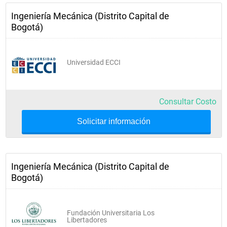
Epistemología
Ingeniería Mecánica (Distrito Capital de
Bogotá)
Semestre 9
Universidad ECCI
Administración para Ingenieros
Plantas Térmicas
Consultar Costo
Electiva Profundización I
Solicitar información
Electiva Profundización II
Electiva Profundización III
Seminario de Trabajo de Grado
Ingeniería Mecánica (Distrito Capital de
Bogotá)
Semestre 10
Fundación Universitaria Los
Libertadores