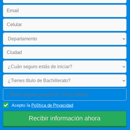
Patología Quirúrgica 
Fundamentos Quirúrgicos Básicos I 
o Cirugía General I 
o Ginecología 
Esterilización Aplicada
Salud Pública 
Epidemiología
¿Tienes alguna pregunta? Selecciónala
Acepto la
Política de Privacidad
Cuarto Semestre
Ética y Bioética 