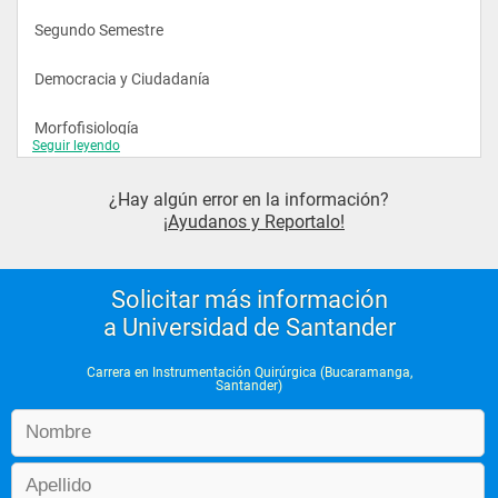
Segundo Semestre
Democracia y Ciudadanía 
Morfofisiología 
Seguir leyendo
Microbiología 
¿Hay algún error en la información?
¡Ayudanos y Reportalo!
Esterilización 
Educación en Salud 
Solicitar más información
a Universidad de Santander
Bioestadística
Carrera en Instrumentación Quirúrgica (Bucaramanga,
Santander)
Tercer Semestre
Psicología General 