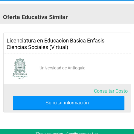
Semestre 4
Oferta Educativa Similar
Desarrollo humano
Bioestadística
Licenciatura en Educacion Basica Enfasis
Medio ambiente y desarrollo
Ciencias Sociales (Virtual)
Didáctica de las ciencias naturales
Proyecto y práctica pedagógica investigativa: anteproyecto
Universidad de Antioquia
Inglés III
Consultar Costo
Solicitar información
Semestre 5
Biología molecular
Términos legales y Condiciones de Uso