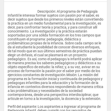
					Descripción: Al programa de Pedagogía 
Infantil le interesa formar sujetos con pasión por el saber, es 
decir sujetos que desde los primeros niveles están convirtiendo 
la practica en un medio fundamental para la investigación, es 
decir, para confrontar teoría y practica, y para construir allí 
conocimiento. La investigación y la práctica estarán 
soportadas por una sólida formación en los tres campos que 
constituyen el programa: pedagogía, didáctica y 
problemáticas propias de la infancia. Sobre cada campo se le 
da al estudiante la posibilidad de conocer diversos enfoques, 
de tal modo que en sus últimos semestres de práctica puedan 
elegir un énfasis, el cual se plasmará en un proyecto 
pedagógico. Es así, como el pedagogo/a infantil podrá aplicar 
de manera precisa los saberes pedagógicos y didácticos a su 
objeto específico de estudio: la niñez; y, a su vez, avivar en su 
proceso de formación la pasión por el saber por medio de los 
ejercicios constantes de investigación.Misión: La misión del 
programa es la formación inicial y continuada de pedagogos y 
pedagogas infantiles para la educación y la formación de la 
infancia en contextos diversos respondiendo de manera crítica 
a las problemáticas y necesidades de la sociedad 
contemporánea, desde una perspectiva interdisciplinar, que 
articule en torno a la investigación, la docencia y la extensión.
Perfil del aspirante: Los aspirantes a ingresar al programa de 
Pedagogía Infantil, deben cumplir con los requisitos de 