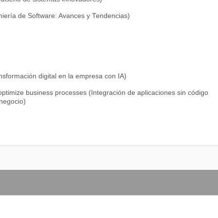
iería de Software: Avances y Tendencias)
nsformación digital en la empresa con IA)
 optimize business processes (Integración de aplicaciones sin código
 negocio)
a artificial y gestión de datos organizacionales)
igence Tools in Companies (Proyecto integrador: Aplicación de
)