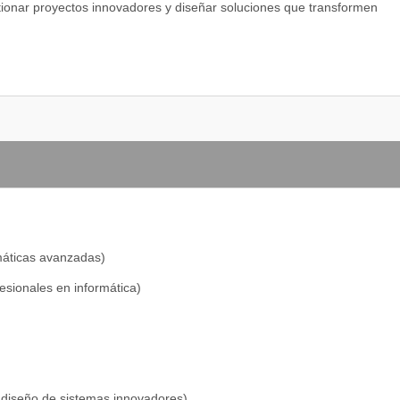
stionar proyectos innovadores y diseñar soluciones que transformen
es
datos
tificial
máticas avanzadas)
esionales en informática)
y diseño de sistemas innovadores)