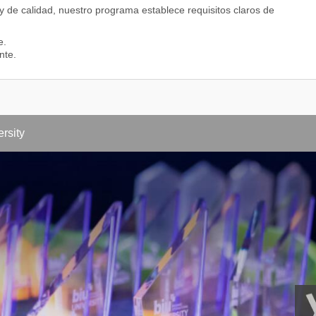
y de calidad, nuestro programa establece requisitos claros de
e.
re bases de datos)
nte.
s (Aplicaciones web, lenguajes y formularios de intercambio)
rsity
ip (Interacción persona-ordenador y ciudadanía digital)