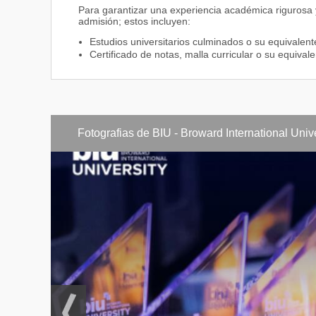
Para garantizar una experiencia académica rigurosa 
Periodo 5
admisión; estos incluyen:
Estudios universitarios culminados o su equivalent
Advanced Database Topics (Temas avanzados sob
Certificado de notas, malla curricular o su equivale
Web Applications, Languages and Interchange Form
Periodo 6
Fotografias de BIU - Broward International Unive
Human-Computer Interaction, and Digital Citizensh
Thesis (Tesis)