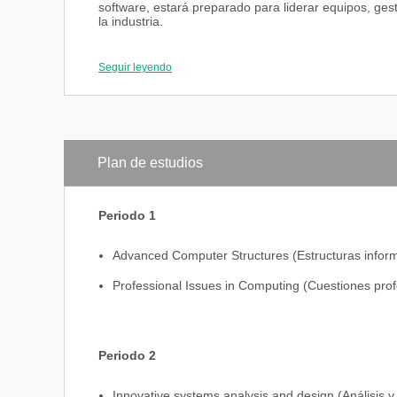
software, estará preparado para liderar equipos, ge
la industria.
Experto en desarrollo de software con IA
Líder en gestión de proyectos tecnológicos
Seguir leyendo
Capacidad para implementar soluciones sostenibl
Competente en análisis y toma de decisiones con 
Conocedor de los principios éticos en inteligencia ar
Plan de estudios
Periodo 1
Advanced Computer Structures (Estructuras infor
Professional Issues in Computing (Cuestiones prof
Periodo 2
Innovative systems analysis and design (Análisis 