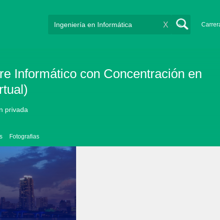
X
Carrer
re Informático con Concentración en
rtual)
ón privada
s
Fotografias