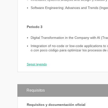
Software Engineering: Advances and Trends (Ingen
Periodo 3
Digital Transformation in the Company with AI (Tra
Integration of no-code or low-code applications to
o con poco código para optimizar los procesos de
Seguir leyendo
Periodo 4
AI and Organizational Data Management (Inteligenci
Integrative Project: Application of Artificial Intell
Requisitos
herramientas de inteligencia artificial en empresas
Requisitos y documentación oficial