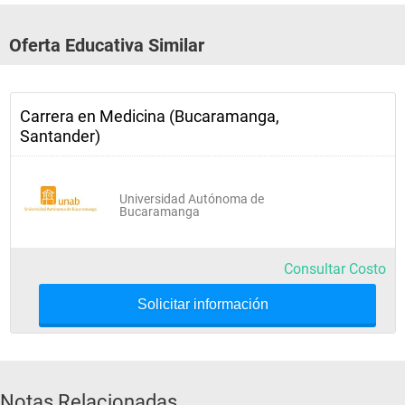
Sexto Semestre
Oferta Educativa Similar
SALUD PÚBLICA
Carrera en Medicina (Bucaramanga,
PSICOPATOLOGÍA
Santander)
PROPEDÉUTICA
FARMACOLOGÍA Y TERAPÉUTICA
Universidad Autónoma de
Bucaramanga
PROYECTO DE INVESTIGACIÓN I
Consultar Costo
Solicitar información
Septimo Semestre
ATENCIÓN  PRIMARIA  MEDICINA  INTERNA
SALUD MENTAL MEDICINA  INTERNA
Notas Relacionadas