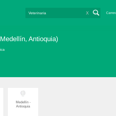
X
Carrer
Medellín, Antioquia)
lica
Medellín -
Antioquia