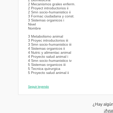
2 Biomedicina
2 Mecanismos grales enferm.
2 Proyect introductorios ii
2 Smn socio-humanistico ii
3 Formac ciudadana y const.
3 Sistemas organicos i
Nivel
Nombre
3 Metabolismo animal
3 Proyec introductorios iii
3 Smn socio-humanistico iii
4 Sistemas organicos ii
4 Nutric y alimentac animal
4 Proyecto salud animal i
4 Smn socio-humanistico iv
5 Sistemas organicos iii
5 Tecnica quirurgica
5 Proyecto salud animal ii
Nivel
Materia
Seguir leyendo
Nombre
5 Admon empresas agropec i
¿Hay algún 
6 Medicina bovina
6 Medicina caninos-felinos
¡Ayu