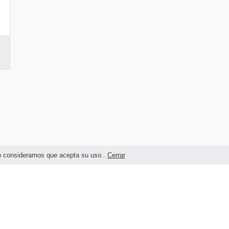
ndo consideramos que acepta su uso..
Cerrar
Términos legales y Condiciones de Uso