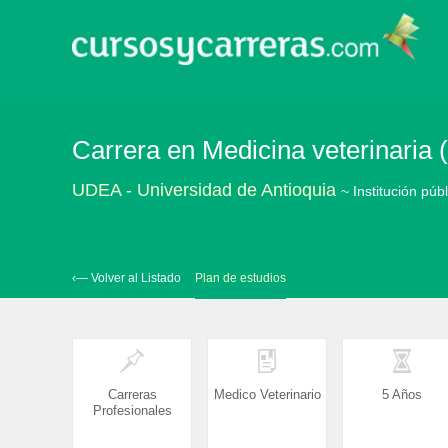
Carrera en Medicina veterinaria (
UDEA - Universidad de Antioquia
~ Institución púb
‹— Volver al Listado
Plan de estudios
Carreras
Medico Veterinario
5 Años
Profesionales