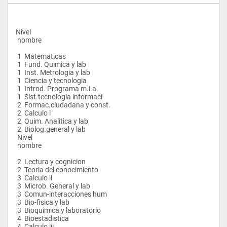
Nivel
 nombre
 1  Matematicas
 1  Fund. Quimica y lab
 1  Inst. Metrologia y lab
 1  Ciencia y tecnologia
 1  Introd. Programa m.i.a.
 1  Sist.tecnologia informaci
 2  Formac.ciudadana y const.
 2  Calculo i
 2  Quim. Analitica y lab
 2  Biolog.general y lab
 Nivel
 nombre
 2  Lectura y cognicion
 2  Teoria del conocimiento
 3  Calculo ii
 3  Microb. General y lab
 3  Comun-interacciones hum
 3  Bio-fisica y lab
 3  Bioquimica y laboratorio
 4  Bioestadistica
 4  Calculo iii