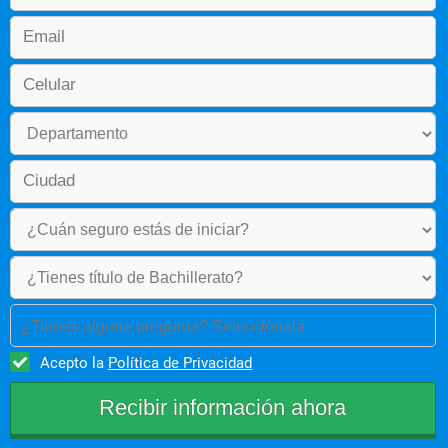
ejecución de proyectos, servicios y programas en los campos 
- BACTERIOLOGIA DETERMINATIVA
de salud y de la industria, en las funciones de docencia, 
administración, investigación y extensión social 
- ADMINISTRACION GENERAL
- Promover la investigación como actividad generadora de 
NIVEL V
conocimiento, dirigida hacia el bienestar y desarrollo social del 
individuo y de la comunidad. 
- EPIDEMIOLOGIA
- Contribuir al desarrollo industrial del país mediante la 
- BIOQUMICA II
investigación de nuevos métodos que mejoren la calidad de los 
procesos industriales mediante transferencias tecnológicas 
- MICOLOGIA
como resultado de un trabajo conjunto con el sector público y 
privado. 
- GENETICA
- SALUD PUBLICA
- BIOETICA
NIVEL VI
¿Tienes alguna pregunta? Selecciónala
- METODOLOGIA DE LA INVESTIGACION
Acepto la
Política de Privacidad
- PARASITOLOGIA
- HEMATOLOGIA I
NIVEL VII