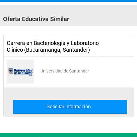
- QUIMICA CLINICA
- VIROLOGIA
Oferta Educativa Similar
- HEMATOLOGIA II
- MICROBIOLOGIA E HIGIENE DE LOS ALIMENTOS
Carrera en Bacteriología y Laboratorio
NIVEL VIII
Clínico (Bucaramanga, Santander)
- TOXICOLOGIA
- INTRODUCCION A PRACTICA PROFESIONAL
Universidad de Santander
- MICROBIOLOGIA INDUSTRIAL
NIVEL IX
- PRACTICA PROFESIONAL I
NIVEL X
Solicitar información
- PRACTICA PROFESIONAL II
ELECTIVAS