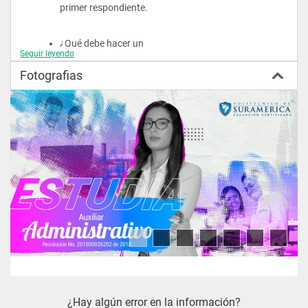
primer respondiente.
¿Qué debe hacer un 
Seguir leyendo
primer respondiente?
Fotografias
¿Quiénes conforman el 
SEM?
¿Cómo y cuándo activar 
el Sistema de 
Emergencia Médica?
Unidad 2
¿Qué hacer y qué no hacer en caso de Urgencia?
Persona inconsciente.
¿Hay algún error en la información?