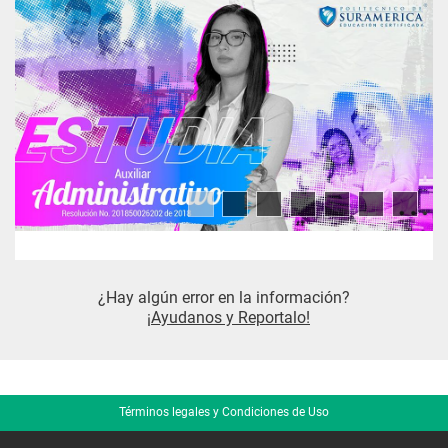
Generalidades sobre las pruebas 
de inteligencia.
Historia, definiciones, teorías.
Test de inteligencia individuales y 
colectivos.
Diferencias individuales y de grupo 
en las habilidades mentales.
¿Hay algún error en la información?
¡Ayudanos y Reportalo!
Discapacidad cognitiva, 
superdotados, creatividad.
Intereses vocacionales.
Términos legales y Condiciones de Uso