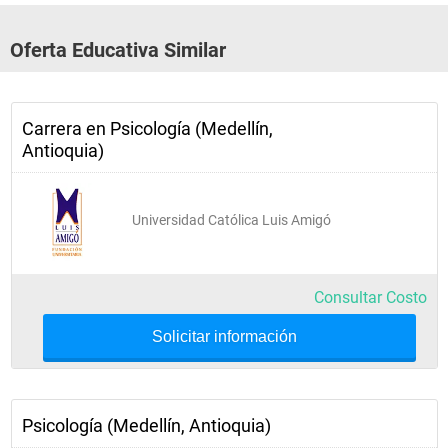
7  Pruebas objetivas
Oferta Educativa Similar
Nivel
 nombre
Carrera en Psicología (Medellín,
Antioquia)
7  Etica profesional 
7  Seminario campos ocupacio 
Universidad Católica Luis Amigó
8  Trabajo de grado i 
8  Practica i 
9  Practica ii 
Consultar Costo
9  Trabajo de grado ii 
Solicitar información
10  Practica iii 
Psicología (Medellín, Antioquia)