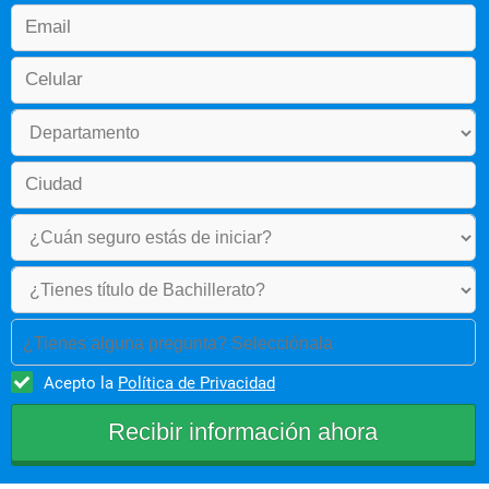
4  Psicopatologia
4  Metodolo de la investigac
Nivel
 nombre
4  Conceptos de clinica psic
5  Personalidad
5  Fundamentos de clinica
5  Estadistica
6  Psicologia social
¿Tienes alguna pregunta? Selecciónala
6  Psicometria
Acepto la
Política de Privacidad
6  Diseño de investigacion
7  Formulacion de proyectos
7  Pruebas proyectivas