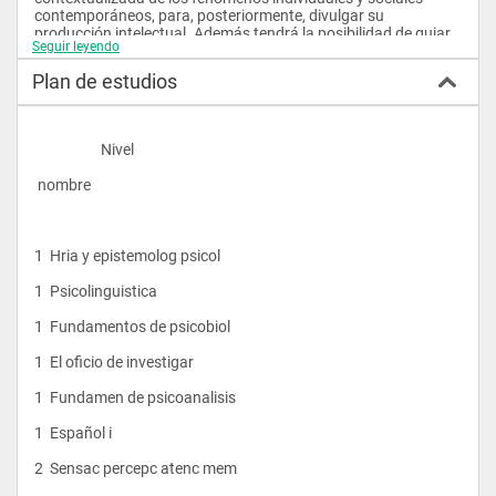
contemporáneos, para, posteriormente, divulgar su 
producción intelectual. Además tendrá la posibilidad de guiar 
Seguir leyendo
su quehacer desde actitudes proactivas en favor de valores 
tales como la solidaridad, la tolerancia y el respeto por la 
Plan de estudios
pluralidad.
                    Nivel
 nombre
1  Hria y epistemolog psicol
1  Psicolinguistica
1  Fundamentos de psicobiol
1  El oficio de investigar
1  Fundamen de psicoanalisis
1  Español i
2  Sensac percepc atenc mem