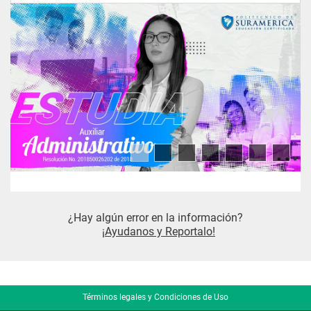
Modelos socioconstructivistas
Aprendizaje y cognición en las 
áreas de contenido
UNIDAD III
Estudio de la motivación
Procesos de logro
¿Hay algún error en la información?
¡Ayudanos y Reportalo!
Motivación, relaciones y contextos 
socioculturales
Investigación de los problemas de 
Términos legales y Condiciones de Uso
logro