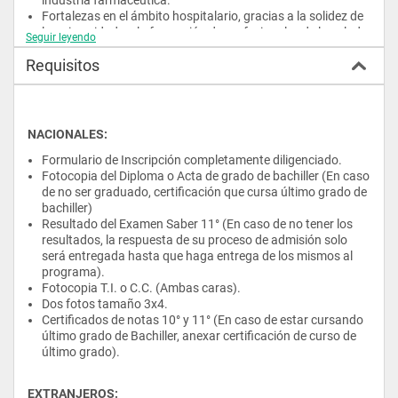
Fortalezas en el ámbito hospitalario, gracias a la solidez de 
la universidad en la formación de profesionales de la salud a 
Seguir leyendo
nivel nacional.
Requisitos
Perfil del Estudiante:
Si deseas ingresar al 
Programa de Química Farmacéutica
debes tener interés en las ciencias naturales, la biotecnología y 
NACIONALES:
la investigación y desarrollo de productos farmacéuticos, 
industriales y de alimentos. Además, debes tener habilidades 
Formulario de Inscripción completamente diligenciado.
de trabajo en equipo, responsabilidad, disciplina y vocación de 
Fotocopia del Diploma o Acta de grado de bachiller (En caso 
servicio en la relación con los demás. 
de no ser graduado, certificación que cursa último grado de 
El 
estudiante de la Facultad de Ciencias
 será un 
profesional 
bachiller)
comprometido con una amplia formación científica e 
Resultado del Examen Saber 11° (En caso de no tener los 
interdisciplinaria, que le permitirá desempeñarse en diversas 
resultados, la respuesta de su proceso de admisión solo 
áreas del quehacer farmacéutico contribuyendo así a la 
será entregada hasta que haga entrega de los mismos al 
mejora de los procesos involucrados en la salud y la calidad de 
programa).
vida.
Fotocopia T.I. o C.C. (Ambas caras).
Campo Laboral:
Dos fotos tamaño 3x4.
Un 
Químico Farmacéutico egresado 
de la
 Universidad El 
Certificados de notas 10° y 11° (En caso de estar cursando 
Bosque 
adquirirá a través de su 
formación profesional
 una 
último grado de Bachiller, anexar certificación de curso de 
serie de conocimientos y competencias que le permitirán 
último grado).
desempeñarse de manera eficiente en diversas áreas del 
conocimiento de las 
ciencias farmacéuticas 
tales como: 
diseño y síntesis de nuevos principios activos de 
EXTRANJEROS: