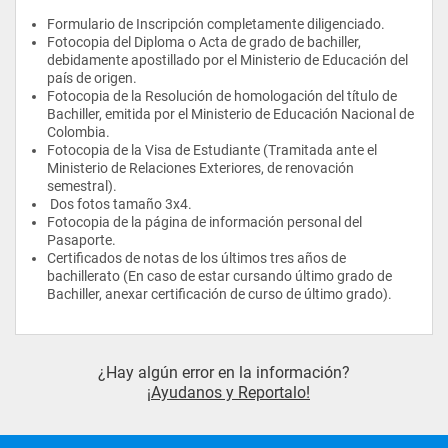
medicamentos, desarrollo de productos de la industria 
cosmética y de alimentos; control de calidad y dirección 
Formulario de Inscripción completamente diligenciado.
técnica de laboratorios farmacéuticos e industriales. 
Fotocopia del Diploma o Acta de grado de bachiller, 
debidamente apostillado por el Ministerio de Educación del 
Podrá liderar los procesos de vigilancia y control de las 
país de origen.
entidades estatales hacia la industria en general, además de la  
Fotocopia de la Resolución de homologación del título de 
gestión de los recursos financieros y dispensación de los 
Bachiller, emitida por el Ministerio de Educación Nacional de 
recursos farmacéuticos a nivel hospitalario; podrá 
desempeñarse en el área de mercadeo y ventas de la industria 
Colombia.
farmacéutica.
Fotocopia de la Visa de Estudiante (Tramitada ante el 
Ministerio de Relaciones Exteriores, de renovación 
semestral).
 Dos fotos tamaño 3x4.
Fotocopia de la página de información personal del 
Pasaporte.
Certificados de notas de los últimos tres años de 
bachillerato (En caso de estar cursando último grado de 
Bachiller, anexar certificación de curso de último grado). 
¿Hay algún error en la información?
¡Ayudanos y Reportalo!