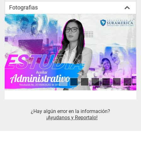
Fotografias
Intermediarios de seguros
Características de la 
intermediación de seguros
Clases de intermediarios de 
seguros
Facultades y restricciones de los 
intermediarios de seguros
Concepto de protección al 
consumidor
¿Hay algún error en la información?
¡Ayudanos y Reportalo!
Normas sobre protección al 
consumidor