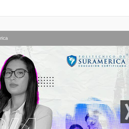
Políticas de seguridad, salud en el trabajo y ambiente.
Elementos visibles del compromiso gerencial
Reuniones gerenciales
rica
Inspecciones gerenciales
Revisión por la gerencia
Objetivos y metas
Recursos
Desarrollo y ejecución del SG – SSTA
Documentación-control de registros
Requisitos legales y de otra índole (normas de SST, normas
materia ambiental)
Funciones y responsabilidades
Competencias