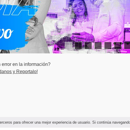
Capacitación y entrenamiento
Programa de inducción y reinducción
Motivación, comunicación, participación y consulta
Importancia del control y seguimiento de subcontratistas en
el manejo del riesgo
error en la información?
Identificación de aspectos e impactos ambientales
danos y Reportalo!
Clasificación de riesgos
Gestión del riesgo: Identificación-Análisis-evaluación y
tratamiento de riesgos e impactos.
Matriz de identificación de peligros, evaluación y control del
riesgo
Administración de Contratistas y Proveedores
e terceros para ofrecer una mejor experiencia de usuario. Si continúa navega
Visitantes, comunidad y autoridad