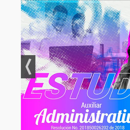
Unidad IV
Sistemas de
Resolución de
Conflictos Laborales –
Organización
Internacional del
Trabajo