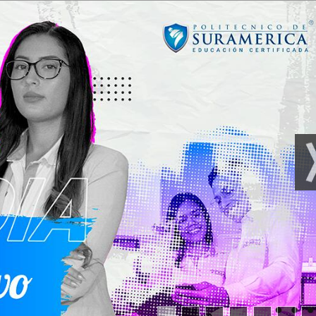
Competencias más relacionadas con lo comercial
Habilidades de los especialistas en resolución de conflictos
Las relaciones laborales y la resolución de conflictos
La evaluación de los acuerdos existentes
La revitalización de un sistema de resolución de conflictos
laborales existente
La creación de una autoridad independiente
La sensibilización y el suministro de información
Análisis de conflictos
Formas de expresión de conflicto
Fuentes o causas de los conflictos
Fases o etapas de los conflictos