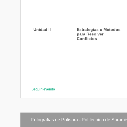
Unidad II
Estrategias o Métodos
para Resolver
Conflictos
Unidad III
Competencias y
Habilidades para
Seguir leyendo
Resolver Conflictos
Fotografias de Polisura - Politécnico de Suramé