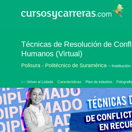
Técnicas de Resolución de Confl
Humanos (Virtual)
Polisura - Politécnico de Suramérica
~ Institución
‹— Volver al Listado
Características
Plan de estudios
Fotografi