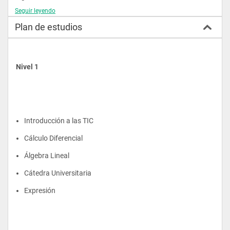
Seguir leyendo
Analista y programador de sistemas de información.
Analista y diseñador de bases de datos bajo modelos 
Plan de estudios
estructurados y no estructurados.
Analista de pruebas de aplicaciones de software.
Analista y administrador de Infraestructura de TI.
Investigador en el área de TI.
Nivel 1 
Administrador de servidores bajo diferentes entornos 
operativos.
Implantador de soluciones de Software empresarial bajo 
licencias libres y propietarias.
Introducción a las TIC
Cálculo Diferencial
Álgebra Lineal
Cátedra Universitaria
Expresión