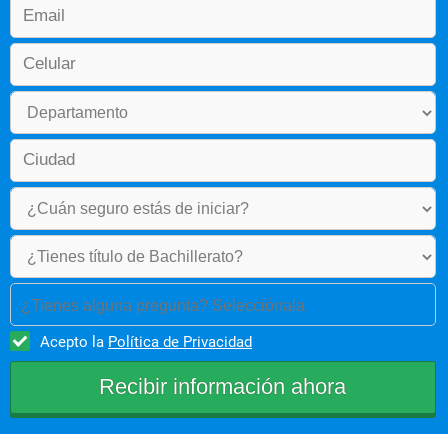
Requerimientos de Software
Sistemas Operativos
Nivel 4
Programación Orientada a Objetos 2
Proyecto Integrador 3
Base de datos 1
Infraestructura Tecnológica
¿Tienes alguna pregunta? Selecciónala
Electiva Complementaria
Acepto la
Política de Privacidad
Nivel 5