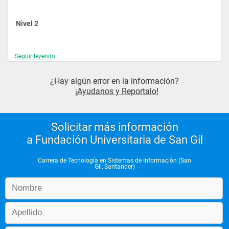
Nivel 2
Programación Orientada a Objetos 1
Seguir leyendo
Programación Web
¿Hay algún error en la información?
Proyecto Integrador 1
¡Ayudanos y Reportalo!
Estadística
Solicitar más información
a Fundación Universitaria de San Gil
Nivel 3
Carrera de Tecnología en Sistemas de Información (San
Gil, Santander)
Estructura de Datos
Proyecto Integrador 2
Matemáticas Discretas