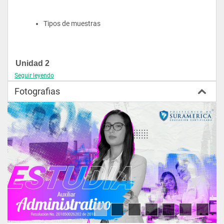
Tipos de muestras
Unidad 2
Seguir leyendo
Preparación y toma de muestras
Fotografias
Preparación del paciente
Recomendaciones para 
la toma de muestras
Hematología
Frotis sanguíneo
Materia fecal