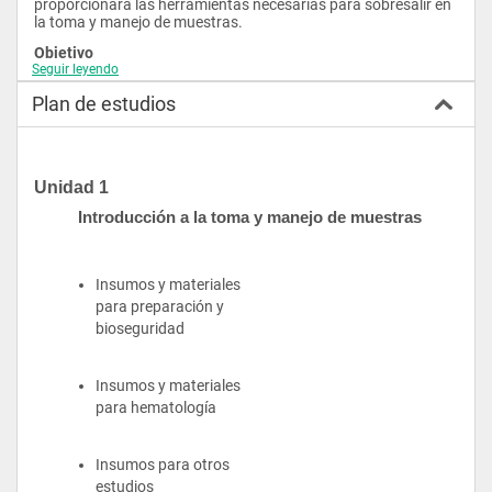
proporcionará las herramientas necesarias para sobresalir en 
la toma y manejo de muestras.
Objetivo
Seguir leyendo
La toma y manejo de muestras biológicas son esenciales para 
diagnósticos veterinarios precisos, pero existe una brecha en 
Plan de estudios
la formación de profesionales en esta área. Este diplomado 
ofrece a estudiantes y auxiliares veterinarios las habilidades 
necesarias para recolectar, procesar y transportar muestras 
correctamente, mejorando la salud animal y pública.
Unidad 1
Introducción a la toma y manejo de muestras
Insumos y materiales 
para preparación y 
bioseguridad
Insumos y materiales 
para hematología
Insumos para otros 
estudios