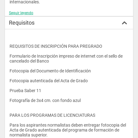
internacionales.
Seguir leyendo
VISION
Requisitos
En el año 2020, el programa de Trabajo Social, será reconocido 
por su liderazgo, relacionado con la alta calidad académica y 
la contribución de sus egresados al desarrollo humano y social 
a nivel regional en los campos: político, económico como 
REQUISITOS DE INSCRIPCIÓN PARA PREGRADO
investigativo, cultural y ambiental con apertura a la diversidad 
e inclusión social.
Formulario de Inscripción impreso de internet con el sello de 
cancelado del Banco
PERFIL OCUPACIONAL
Fotocopia del Documento de Identificación
Entre los ámbitos de desempeño profesional del egresado de 
Fotocopia autenticada del Acta de Grado
Trabajo Social, se encuentran las entidades públicas, privadas 
y las Organizaciones no gubernamentales ONG, que dirigen 
Prueba Saber 11
sus acciones a individuos, familias, comunidades, 
instituciones y localidades. El Trabajador Social de la 
Fotografía de 3x4 cm. con fondo azul
Universidad Mariana de Pasto, cuenta con una formación 
integral que le permite trabajar en áreas urbanas y rurales y 
ocupar cargos a nivel nacional, desempeñándose como 
PARA LOS PROGRAMAS DE LICENCIATURAS
asesor, investigador, diseñador de proyectos de gestión y 
seguimiento de las políticas, programas y proyectos sociales, 
Para los aspirantes normalistas deben entregar fotocopia del 
así como también con empresas extrajeras como participante 
Acta de Grado autenticada del programa de formación de 
en proyectos de investigación social.
normalista superior.