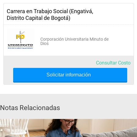
Carrera en Trabajo Social (Engativá,
Intervención grupal
Distrito Capital de Bogotá)
Taller problemas sociales II
Corporación Universitaria Minuto de
Profundización disciplinar I
Dios
Electiva I
Consultar Costo
Solicitar información
Quinto Semestre
Responsabilidad social 
Notas Relacionadas
empresarial
Antropología