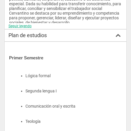
especial. Dada su habilidad para transferir conocimiento, para 
planificar, conciliar y sensibilizar el trabajador social 
Cervantino se destaca por su emprendimiento y competencia 
para proponer, gerenciar, liderar, diseñar y ejecutar proyectos 
sociales, de bienestar y desarrollo.
Seguir leyendo
Áreas profesionales
Plan de estudios
Nuestro programa se destaca por su enfoque gerencial donde 
se adquieren, desarrollan y potencializan conocimientos en: 
liderazgo, gestión de proyectos de cooperación internacional y 
proyectos sociales, aplicados en escenarios:
Primer Semestre
Sociopolíticos
Sanitarios
Corporativos
Lógica formal
Educativos
Asistencia especial
Segunda lengua I
Consolidar propuestas gerenciales para todo tipo de 
población (empresarial y organizacional) desde estándares 
normativos y de calidad que promuevan la transformación 
Comunicación oral y escrita
social. Y participar en escenarios de decisión política nacional 
e internacional y organizacional proponiendo estrategias 
desde la responsabilidad social con enfoque en derechos.
Teología