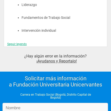
Liderazgo
Fundamentos de Trabajo Social
Intervención individual
Seguir leyendo
Segundo Semestre
¿Hay algún error en la información?
¡Ayudanos y Reportalo!
Segunda lengua II
Solicitar más información
Cátedra agustiniana
a Fundación Universitaria Unicervantes
Pensamiento cervantino
Carrera en Trabajo Social (Bogotá, Distrito Capital de
Bogotá)
Constitución política