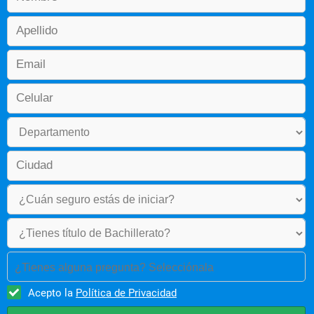
•	Experiencia Zootecnia 
•	Alimentación Animal 
•	Salud en la Producción Animal 
•	Enfoque Sistémico de la Producción Pecuaria 
•	Fundamentos de Administración 
•	Fundamentos de Mercadeo
•	Trabajo Comunitario 
•	Inglés III 
Sexto Semestre
•	Mejoramiento Animal 
•	Reproducción Animal I 
•	Sistemas de Gestión de Calidad 
•	Administración Agropecuaria 
•	Mercadeo Agropecuario 
•	Filosofía Política 
•	Inglés IV  
Séptimo Semestre
•	Reproducción Animal II 
•	Sistema Producción Bovinos de Leche 
¿Tienes alguna pregunta? Selecciónala
•	Sistema Producción Bovinos de Carne 
•	Economía Agraria 
Acepto la
Política de Privacidad
•	Ética 
•	Electiva III 