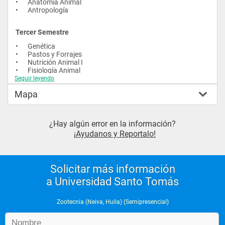
•	Anatomía Animal 
•	Antropología 
Tercer Semestre
•	Genética 
•	Pastos y Forrajes 
•	Nutrición Animal I 
•	Fisiología Animal 
•	Bioestadística 
Seguir leyendo
•	Epistemología 
Mapa
•	Electiva I 
•	Ingles II  
¿Hay algún error en la información?
Cuarto Semestre
¡Ayudanos y Reportalo!
•	Microbiología 
•	Extensión y Desarrollo Rural 
•	Nutrición Animal II 
•	Fisiología de la Producción 
Solicitar más información
•	Diseño Experimental 
•	Cultura Teológica 
a Universidad Santo Tomás
•	Electiva II 
Zootecnia (Neiva, Huila) (Semipresencial)
Quinto Semestre
•	Agroclimatología 