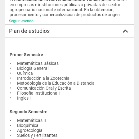
en empresas e instituciones públicas o privadas del sector 
agropecuario nacional e internacional. En la obtención, 
procesamiento y comercialización de productos de origen 
animal (carne, leche, huevos, pieles, entre otros) y en la 
Seguir leyendo
producción, nutrición y mejoramiento de especies mayores 
(bovinos, equinos); menores (aves, porcinos, caprinos, ovinos, 
Plan de estudios
peces, entre otros) y silvestres (ornamentales, exóticas entre 
otros).
Primer Semestre
•	Matemáticas Básicas 
•	Biología General 
•	Química 
•	Introducción a la Zootecnia 
•	Metodología de la Educación a Distancia 
•	Comunicación Oral y Escrita 
•	Filosofía Institucional I 
•	Ingles I  
Segundo Semestre
•	Matemáticas II 
•	Bioquímica 
•	Agroecología 
•	Suelos y Fertilizantes 